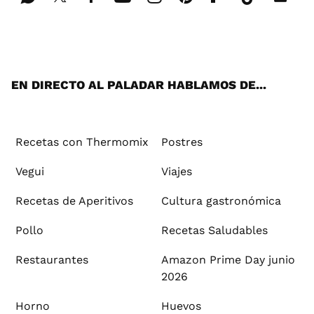
Wh
Twi
Fac
You
Inst
Pint
Flip
Tikt
E-
ats
tter
ebo
tub
agr
ere
boa
ok
mai
App
ok
e
am
st
rd
l
EN DIRECTO AL PALADAR HABLAMOS DE...
Recetas con Thermomix
Postres
Vegui
Viajes
Recetas de Aperitivos
Cultura gastronómica
Pollo
Recetas Saludables
Restaurantes
Amazon Prime Day junio
2026
Horno
Huevos