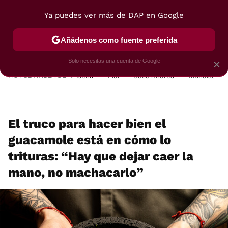
Ya puedes ver más de DAP en Google
MENÚ
NUEVO
Añádenos como fuente preferida
POSTRES
VIAJES
SELECCIÓN
VEGUI
Solo necesitas una cuenta de Google
×
HOY SE HABLA DE
Cena
Lidl
José Andrés
Mundial
El truco para hacer bien el
guacamole está en cómo lo
trituras: “Hay que dejar caer la
mano, no machacarlo”