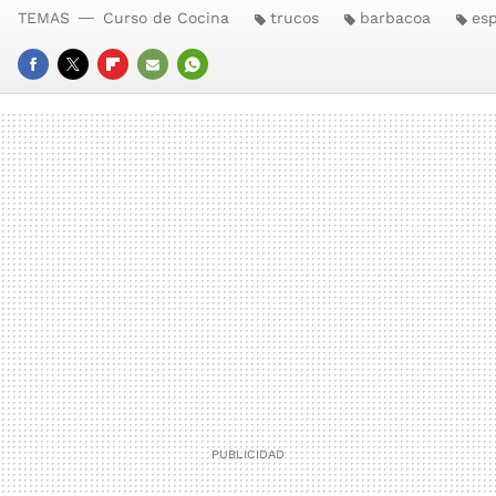
TEMAS
Curso de Cocina
trucos
barbacoa
esp
FACEBOOK
TWITTER
FLIPBOARD
E-
WHATSAPP
MAIL