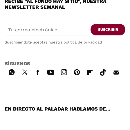
RECIBE "AL FONDO HAY SITIO", NUESTRA
NEWSLETTER SEMANAL
SUSCRIBIR
Suscribiéndote aceptas nuestra
política de privacidad
SÍGUENOS
Wh
Twi
Fac
You
Inst
Pint
Flip
Tikt
E-
ats
tter
ebo
tub
agr
ere
boa
ok
mai
App
ok
e
am
st
rd
l
EN DIRECTO AL PALADAR HABLAMOS DE...