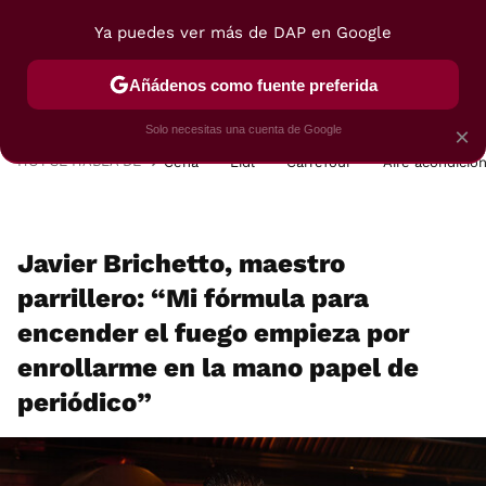
Ya puedes ver más de DAP en Google
MENÚ
NUEVO
Añádenos como fuente preferida
POSTRES
VIAJES
SELECCIÓN
VEGUI
Solo necesitas una cuenta de Google
×
HOY SE HABLA DE
Cena
Lidl
Carrefour
Aire acondicio
Javier Brichetto, maestro
parrillero: “Mi fórmula para
encender el fuego empieza por
enrollarme en la mano papel de
periódico”