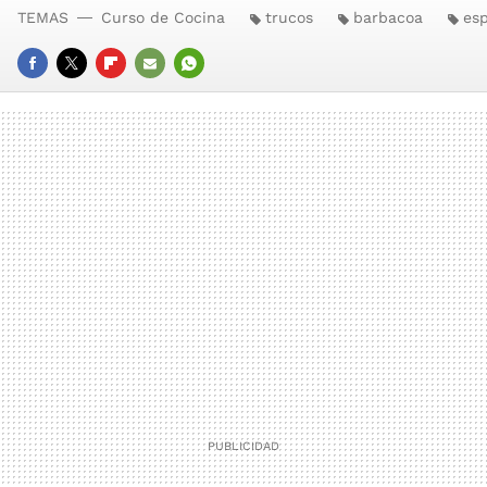
TEMAS
Curso de Cocina
trucos
barbacoa
esp
FACEBOOK
TWITTER
FLIPBOARD
E-
WHATSAPP
MAIL