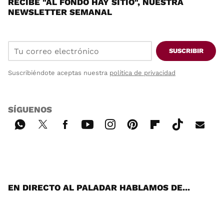
RECIBE "AL FONDO HAY SITIO", NUESTRA
NEWSLETTER SEMANAL
SUSCRIBIR
Suscribiéndote aceptas nuestra
política de privacidad
SÍGUENOS
Wh
Twi
Fac
You
Inst
Pint
Flip
Tikt
E-
ats
tter
ebo
tub
agr
ere
boa
ok
mai
App
ok
e
am
st
rd
l
EN DIRECTO AL PALADAR HABLAMOS DE...