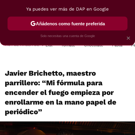
Ya puedes ver más de DAP en Google
MENÚ
NUEVO
Añádenos como fuente preferida
POSTRES
VIAJES
SELECCIÓN
VEGUI
Solo necesitas una cuenta de Google
×
HOY SE HABLA DE
Lidl
Tomate
Chocolate
Pasta
P
Javier Brichetto, maestro
parrillero: “Mi fórmula para
encender el fuego empieza por
enrollarme en la mano papel de
periódico”