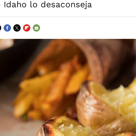
e Idaho lo desaconseja
FACEBOOK
TWITTER
FLIPBOARD
E-
MAIL