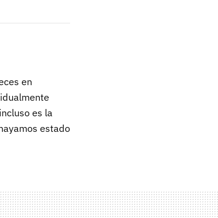
veces en
ividualmente
ncluso es la
 hayamos estado