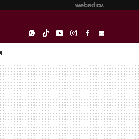
I
WHATSAPP
TIKTOK
YOUTUBE
INSTAGRAM
FACEBOOK
E-
MAIL