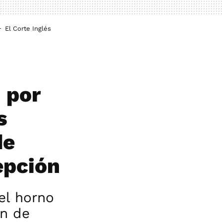
El Corte Inglés
 por
s
de
epción
el horno
ón de