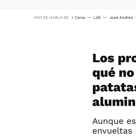
HOY SE HABLA DE
Cena
Lidl
José Andrés
Los pr
qué no
patata
alumin
Aunque es 
envueltas 