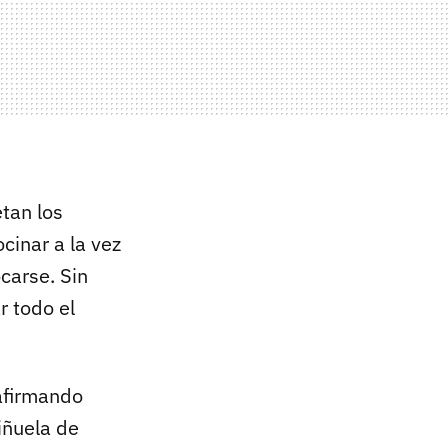
etan los
cinar a la vez
carse. Sin
r todo el
 afirmando
iñuela de