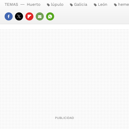
TEMAS
Huerto
lúpulo
Galicia
León
heme
FACEBOOK
TWITTER
FLIPBOARD
E-
WHATSAPP
MAIL