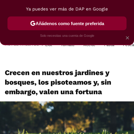
Ya puedes ver más de DAP en Google
MENÚ
NUEVO
Añádenos como fuente preferida
POSTRES
VIAJES
SELECCIÓN
VEGUI
Solo necesitas una cuenta de Google
×
HOY SE HABLA DE
Lidl
Tomate
Aceite
Pasta
Pesc
Crecen en nuestros jardines y
bosques, los pisoteamos y, sin
embargo, valen una fortuna