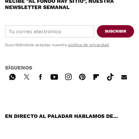
RECIBE "AL FONDO HAY SITIO", NUESTRA
NEWSLETTER SEMANAL
SUSCRIBIR
Suscribiéndote aceptas nuestra
política de privacidad
SÍGUENOS
Wh
Twi
Fac
You
Inst
Pint
Flip
Tikt
E-
ats
tter
ebo
tub
agr
ere
boa
ok
mai
App
ok
e
am
st
rd
l
EN DIRECTO AL PALADAR HABLAMOS DE...