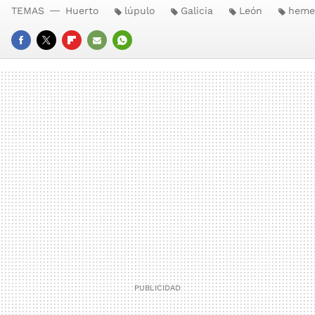
TEMAS
Huerto
lúpulo
Galicia
León
heme
FACEBOOK
TWITTER
FLIPBOARD
E-
WHATSAPP
MAIL