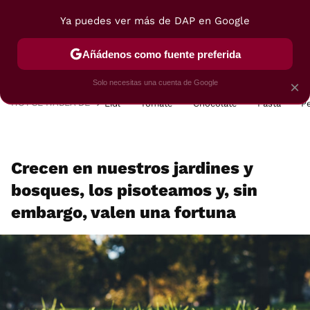
Ya puedes ver más de DAP en Google
MENÚ
NUEVO
Añádenos como fuente preferida
POSTRES
VIAJES
SELECCIÓN
VEGUI
Solo necesitas una cuenta de Google
×
HOY SE HABLA DE
Lidl
Tomate
Chocolate
Pasta
P
Crecen en nuestros jardines y
bosques, los pisoteamos y, sin
embargo, valen una fortuna