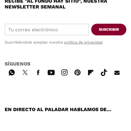
RECIBE "AL FONDO HAY SITIO", NUESTRA
NEWSLETTER SEMANAL
SUSCRIBIR
Suscribiéndote aceptas nuestra
política de privacidad
SÍGUENOS
Wh
Twi
Fac
You
Inst
Pint
Flip
Tikt
E-
ats
tter
ebo
tub
agr
ere
boa
ok
mai
App
ok
e
am
st
rd
l
EN DIRECTO AL PALADAR HABLAMOS DE...