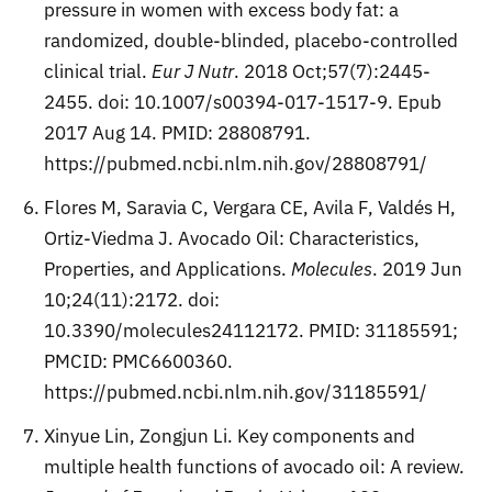
pressure in women with excess body fat: a
randomized, double-blinded, placebo-controlled
clinical trial.
Eur J Nutr
. 2018 Oct;57(7):2445-
2455. doi: 10.1007/s00394-017-1517-9. Epub
2017 Aug 14. PMID: 28808791.
https://pubmed.ncbi.nlm.nih.gov/28808791/
Flores M, Saravia C, Vergara CE, Avila F, Valdés H,
Ortiz-Viedma J. Avocado Oil: Characteristics,
Properties, and Applications.
Molecules
. 2019 Jun
10;24(11):2172. doi:
10.3390/molecules24112172. PMID: 31185591;
PMCID: PMC6600360.
https://pubmed.ncbi.nlm.nih.gov/31185591/
Xinyue Lin, Zongjun Li. Key components and
multiple health functions of avocado oil: A review.