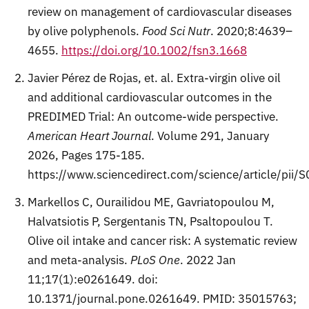
review on management of cardiovascular diseases
by olive polyphenols.
Food Sci Nutr
. 2020;8:4639–
4655.
https://doi.org/10.1002/fsn3.1668
Javier Pérez de Rojas, et. al. Extra-virgin olive oil
and additional cardiovascular outcomes in the
PREDIMED Trial: An outcome-wide perspective.
American Heart Journal
. Volume 291, January
2026, Pages 175-185.
https://www.sciencedirect.com/science/article/pi
Markellos C, Ourailidou ME, Gavriatopoulou M,
Halvatsiotis P, Sergentanis TN, Psaltopoulou T.
Olive oil intake and cancer risk: A systematic review
and meta-analysis.
PLoS One
. 2022 Jan
11;17(1):e0261649. doi:
10.1371/journal.pone.0261649. PMID: 35015763;