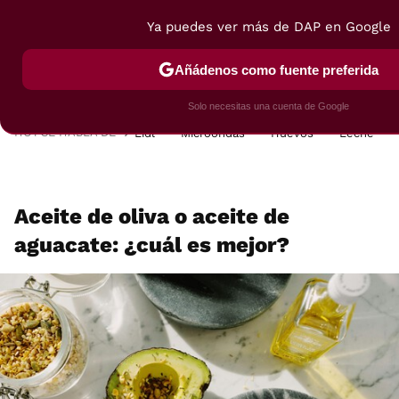
Ya puedes ver más de DAP en Google
MENÚ
NUEVO
Añádenos como fuente preferida
POSTRES
VIAJES
SELECCIÓN
VEGUI
Solo necesitas una cuenta de Google
HOY SE HABLA DE
Lidl
Microondas
Huevos
Leche
Aceite de oliva o aceite de
aguacate: ¿cuál es mejor?