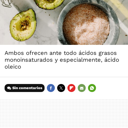
Ambos ofrecen ante todo ácidos grasos
monoinsaturados y especialmente, ácido
oleico
Sin comentarios
FACEBOOK
TWITTER
FLIPBOARD
E-
WHATSAPP
MAIL