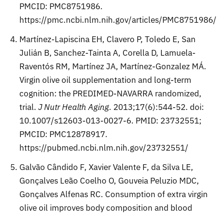
PMCID: PMC8751986.
https://pmc.ncbi.nlm.nih.gov/articles/PMC8751986/
Martínez-Lapiscina EH, Clavero P, Toledo E, San
Julián B, Sanchez-Tainta A, Corella D, Lamuela-
Raventós RM, Martínez JA, Martínez-Gonzalez MÁ.
Virgin olive oil supplementation and long-term
cognition: the PREDIMED-NAVARRA randomized,
trial.
J Nutr Health Aging
. 2013;17(6):544-52. doi:
10.1007/s12603-013-0027-6. PMID: 23732551;
PMCID: PMC12878917.
https://pubmed.ncbi.nlm.nih.gov/23732551/
Galvão Cândido F, Xavier Valente F, da Silva LE,
Gonçalves Leão Coelho O, Gouveia Peluzio MDC,
Gonçalves Alfenas RC. Consumption of extra virgin
olive oil improves body composition and blood