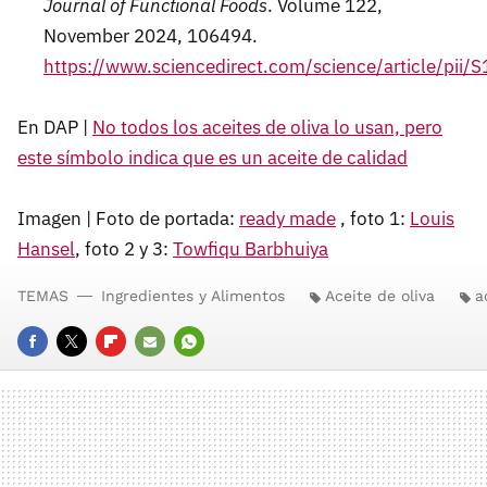
Journal
of Functional Foods
. Volume 122,
November 2024, 106494.
https://www.sciencedirect.com/science/article/pi
En DAP |
No todos los aceites de oliva lo usan, pero
este símbolo indica que es un aceite de calidad
Imagen | Foto de portada:
ready made
, foto 1:
Louis
Hansel
, foto 2 y 3:
Towfiqu Barbhuiya
TEMAS
Ingredientes y Alimentos
Aceite de oliva
a
FACEBOOK
TWITTER
FLIPBOARD
E-
WHATSAPP
MAIL