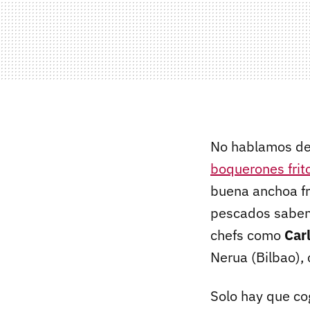
No hablamos d
boquerones frit
buena anchoa fr
pescados saben 
chefs como
Carl
Nerua (Bilbao), 
Solo hay que cog