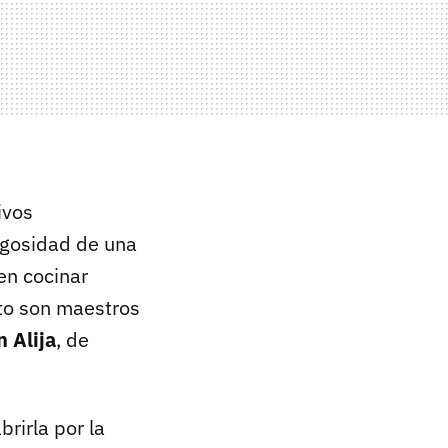
ivos
 jugosidad de una
en cocinar
to son maestros
 Alija
, de
brirla por la