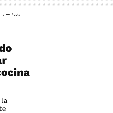
ona
Pasta
ado
ar
cocina
 la
te