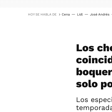
HOY SE HABLA DE
Cena
Lidl
José Andrés
Los ch
coinci
boquer
solo p
Los espec
temporada 