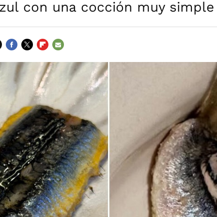
zul con una cocción muy simple
FACEBOOK
TWITTER
FLIPBOARD
E-
MAIL