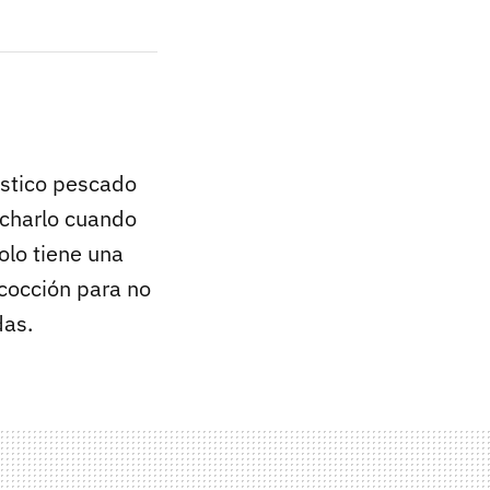
tástico pescado
echarlo cuando
lo tiene una
 cocción para no
das.