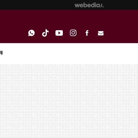
I
WHATSAPP
TIKTOK
YOUTUBE
INSTAGRAM
FACEBOOK
E-
MAIL