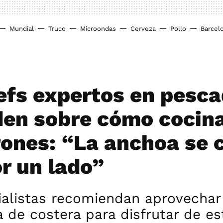
Mundial
Truco
Microondas
Cerveza
Pollo
Barcel
efs expertos en pesc
den sobre cómo cocin
ones: “La anchoa se 
or un lado”
ialistas recomiendan aprovechar
de costera para disfrutar de es