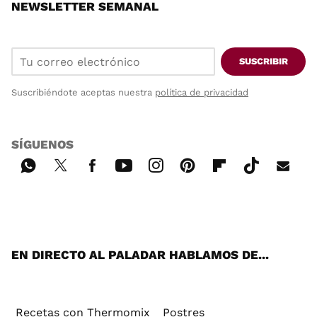
NEWSLETTER SEMANAL
SUSCRIBIR
Suscribiéndote aceptas nuestra
política de privacidad
SÍGUENOS
Wh
Twi
Fac
You
Inst
Pint
Flip
Tikt
E-
ats
tter
ebo
tub
agr
ere
boa
ok
mai
App
ok
e
am
st
rd
l
EN DIRECTO AL PALADAR HABLAMOS DE...
Recetas con Thermomix
Postres