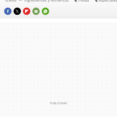
TEMAS
Ingredientes y Alimentos
fresas
especiale
FACEBOOK
TWITTER
FLIPBOARD
E-
WHATSAPP
MAIL