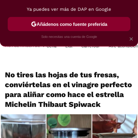
Ya puedes ver más de DAP en Google
MENÚ
NUEVO
Añádenos como fuente preferida
POSTRES
VIAJES
SELECCIÓN
VEGUI
Solo necesitas una cuenta de Google
×
HOY SE HABLA DE
Cena
Lidl
Carrefour
Aire acondicio
No tires las hojas de tus fresas,
conviértelas en el vinagre perfecto
para aliñar como hace el estrella
Michelin Thibaut Spiwack