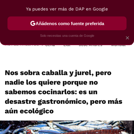
Ya puedes ver más de DAP en Google
MENÚ
NUEVO
Añádenos como fuente preferida
POSTRES
VIAJES
SELECCIÓN
VEGUI
Solo necesitas una cuenta de Google
×
HOY SE HABLA DE
Cena
Lidl
José Andrés
Mundial
Nos sobra caballa y jurel, pero
nadie los quiere porque no
sabemos cocinarlos: es un
desastre gastronómico, pero más
aún ecológico