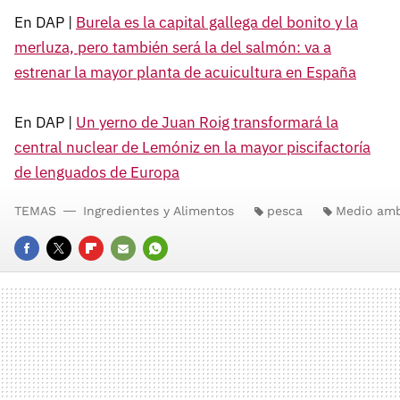
En DAP |
Burela es la capital gallega del bonito y la
merluza, pero también será la del salmón: va a
estrenar la mayor planta de acuicultura en España
En DAP |
Un yerno de Juan Roig transformará la
central nuclear de Lemóniz en la mayor piscifactoría
de lenguados de Europa
TEMAS
Ingredientes y Alimentos
pesca
Medio amb
FACEBOOK
TWITTER
FLIPBOARD
E-
WHATSAPP
MAIL