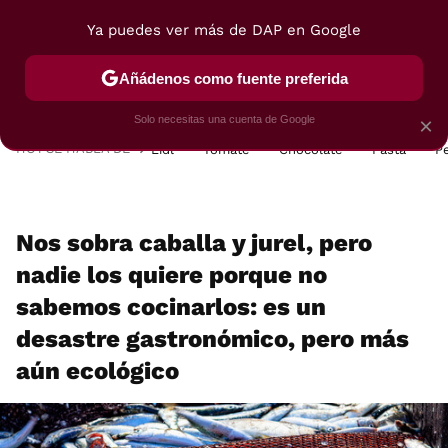
Ya puedes ver más de DAP en Google
MENÚ
NUEVO
Añádenos como fuente preferida
POSTRES
VIAJES
SELECCIÓN
VEGUI
Solo necesitas una cuenta de Google
×
HOY SE HABLA DE
Lidl
Tomate
Chocolate
Pasta
P
Nos sobra caballa y jurel, pero
nadie los quiere porque no
sabemos cocinarlos: es un
desastre gastronómico, pero más
aún ecológico