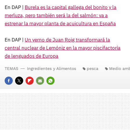
En DAP |
Burela es la capital gallega del bonito y la
merluza, pero también será la del salmón: va a
estrenar la mayor planta de acuicultura en España
En DAP |
Un yerno de Juan Roig transformará la
central nuclear de Lemóniz en la mayor piscifactoría
de lenguados de Europa
TEMAS
Ingredientes y Alimentos
pesca
Medio amb
FACEBOOK
TWITTER
FLIPBOARD
E-
WHATSAPP
MAIL