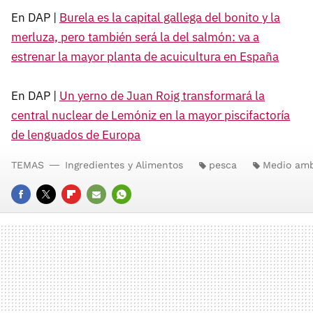
En DAP |
Burela es la capital gallega del bonito y la
merluza, pero también será la del salmón: va a
estrenar la mayor planta de acuicultura en España
En DAP |
Un yerno de Juan Roig transformará la
central nuclear de Lemóniz en la mayor piscifactoría
de lenguados de Europa
TEMAS
Ingredientes y Alimentos
pesca
Medio amb
FACEBOOK
TWITTER
FLIPBOARD
E-
WHATSAPP
MAIL