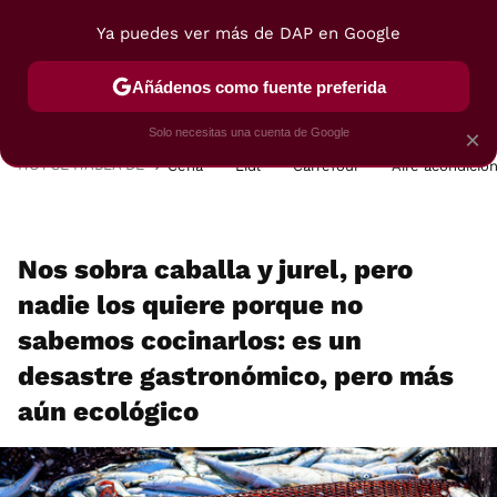
Ya puedes ver más de DAP en Google
MENÚ
NUEVO
Añádenos como fuente preferida
POSTRES
VIAJES
SELECCIÓN
VEGUI
Solo necesitas una cuenta de Google
×
HOY SE HABLA DE
Cena
Lidl
Carrefour
Aire acondicio
Nos sobra caballa y jurel, pero
nadie los quiere porque no
sabemos cocinarlos: es un
desastre gastronómico, pero más
aún ecológico