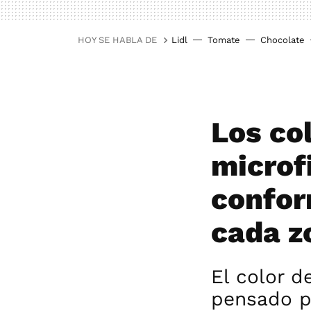
HOY SE HABLA DE
Lidl
Tomate
Chocolate
Los co
microf
confor
cada z
El color d
pensado pa