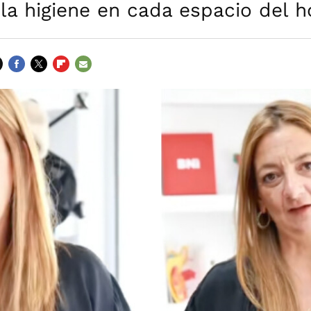
 la higiene en cada espacio del h
FACEBOOK
TWITTER
FLIPBOARD
E-
MAIL