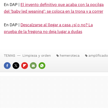
En DAP |
El invento definitivo que acaba con la pocilga
del 'baby led weaning': se coloca en la trona y a correr
En DAP |
Descalzarse al llegar a casa ¿sí o no? La
prueba de la fregona no deja lugar a dudas
TEMAS
Limpieza y orden
hemeroteca
amplificado
FACEBOOK
TWITTER
FLIPBOARD
E-
WHATSAPP
MAIL