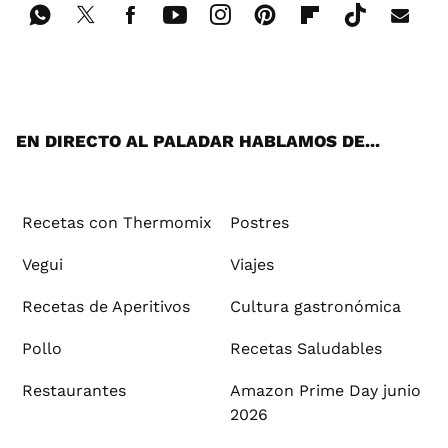
Wh
Twi
Fac
You
Inst
Pint
Flip
Tikt
E-
ats
tter
ebo
tub
agr
ere
boa
ok
mai
App
ok
e
am
st
rd
l
EN DIRECTO AL PALADAR HABLAMOS DE...
Recetas con Thermomix
Postres
Vegui
Viajes
Recetas de Aperitivos
Cultura gastronómica
Pollo
Recetas Saludables
Restaurantes
Amazon Prime Day junio
2026