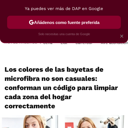
Ya puedes ver más de DAP en Google
MENÚ
NUEVO
Añádenos como fuente preferida
POSTRES
VIAJES
SELECCIÓN
VEGUI
Solo necesitas una cuenta de Google
×
HOY SE HABLA DE
Cena
Lidl
Carrefour
Aire acondicio
Los colores de las bayetas de
microfibra no son casuales:
conforman un código para limpiar
cada zona del hogar
correctamente