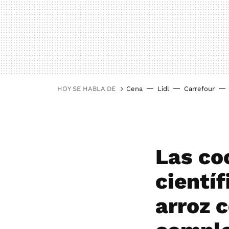
HOY SE HABLA DE
Cena
Lidl
Carrefour
Las co
científ
arroz 