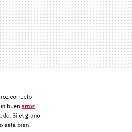
rroz correcto —
, un buen
arroz
odo. Si el grano
no está bien