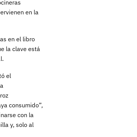
ocineras
tervienen en la
s en el libro
e la clave está
l.
tó el
za
rroz
haya consumido”,
inarse con la
la y, solo al