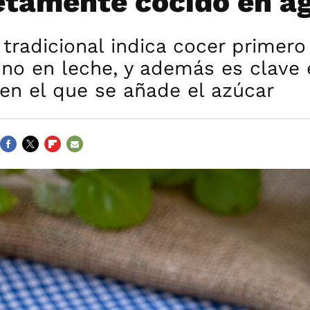
tamente cocido en a
 tradicional indica cocer primero
 no en leche, y además es clave 
n el que se añade el azúcar
FACEBOOK
TWITTER
FLIPBOARD
E-
MAIL