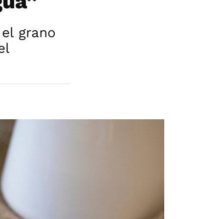
gua”
 el grano
el