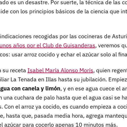
tado es un desastre. Por suerte, la técnica de las c
ide con los principios básicos de la ciencia que in
indicaciones recogidas por las cocineras de Asturia
unos años por el Club de Guisanderas
, veremos qu
os: usar arroz cocido y echar el azúcar solo al fina
n su receta
Isabel María Alonso Morís
, quien regen
liar La Tenada en Illas hasta su jubilación. Empie
gua con canela y limón
, y en ese agua cuece el a
n una cuchara de palo hasta que el agua casi se 
. Con el arroz ya cocido, es cuando empieza a coc
e, hasta que, pasada media hora, agrega mantequil
a el azúcar para cocerlo apenas 10 minutos más.