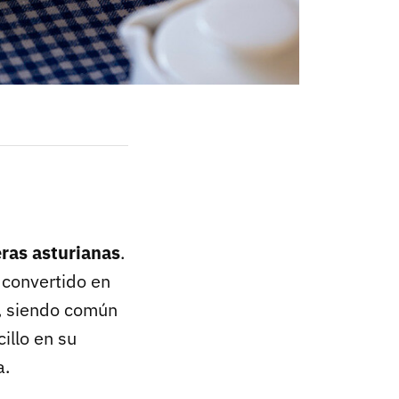
ras asturianas
.
 convertido en
n, siendo común
illo en su
a.