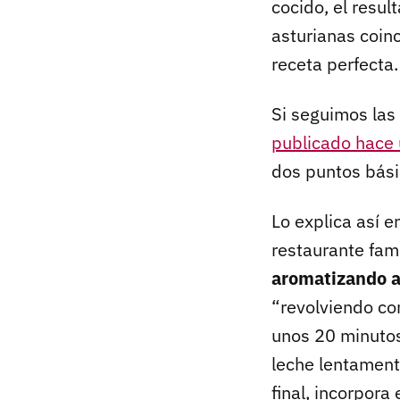
cocido, el resul
asturianas coinc
receta perfecta.
Si seguimos las 
publicado hace 
dos puntos básic
Lo explica así e
restaurante fami
aromatizando a
“revolviendo co
unos 20 minutos
leche lentament
final, incorpor