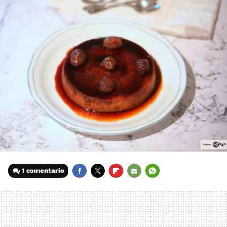
1 comentario
FACEBOOK
TWITTER
FLIPBOARD
E-
WHATSAPP
MAIL