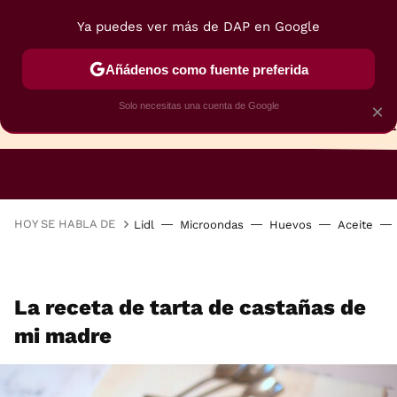
Ya puedes ver más de DAP en Google
Añádenos como fuente preferida
Solo necesitas una cuenta de Google
×
TARTAS
BIZCOCHOS
GALLETAS
HOY SE HABLA DE
Lidl
Microondas
Huevos
Aceite
La receta de tarta de castañas de
mi madre