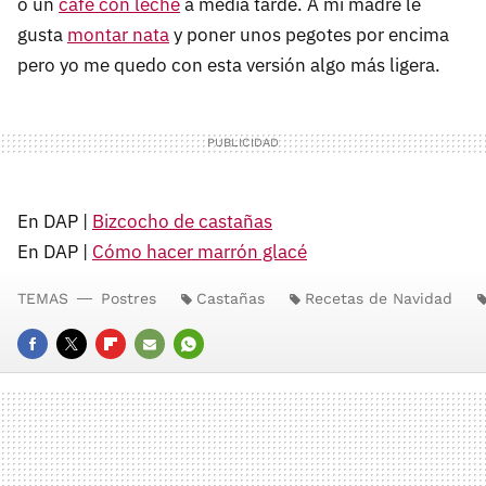
o un
café con leche
a media tarde. A mi madre le
gusta
montar nata
y poner unos pegotes por encima
pero yo me quedo con esta versión algo más ligera.
En DAP |
Bizcocho de castañas
En DAP |
Cómo hacer marrón glacé
TEMAS
Postres
Castañas
Recetas de Navidad
FACEBOOK
TWITTER
FLIPBOARD
E-
WHATSAPP
MAIL