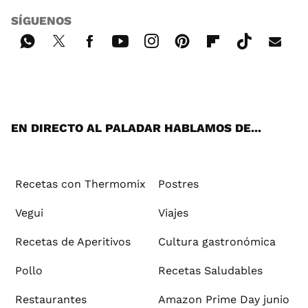
SÍGUENOS
Wh
Twi
Fac
You
Inst
Pint
Flip
Tikt
E-
ats
tter
ebo
tub
agr
ere
boa
ok
mai
App
ok
e
am
st
rd
l
EN DIRECTO AL PALADAR HABLAMOS DE...
Recetas con Thermomix
Postres
Vegui
Viajes
Recetas de Aperitivos
Cultura gastronómica
Pollo
Recetas Saludables
Restaurantes
Amazon Prime Day junio