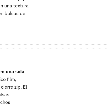
n una textura
en bolsas de
en una sola
co film,
ierre zip. El
olsas
uchos