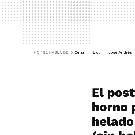
HOY SE HABLA DE
Cena
Lidl
José Andrés
El post
horno p
helado