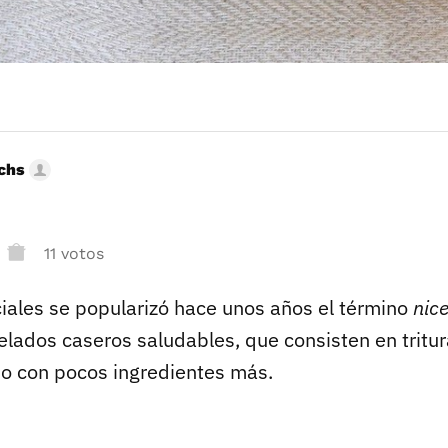
uchs
11 votos
ciales se popularizó hace unos años el término
nic
elados caseros saludables, que consisten en tritur
 o con pocos ingredientes más.