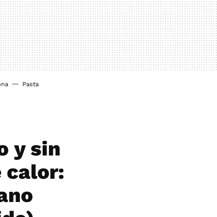
ona
Pasta
o y sin
 calor:
tano