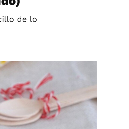
ido)
llo de lo