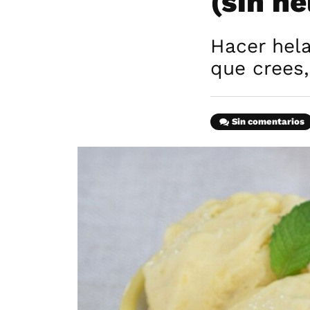
(sin h
Hacer hel
que crees
Sin comentarios