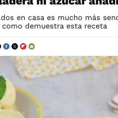
eladera ni azúcar añad
ados en casa es mucho más senci
, como demuestra esta receta
FACEBOOK
TWITTER
FLIPBOARD
E-
MAIL