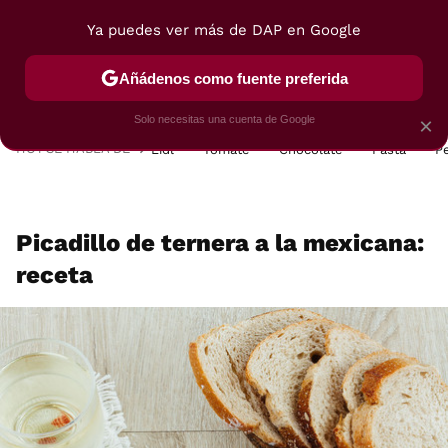
Ya puedes ver más de DAP en Google
MENÚ
NUEVO
Añádenos como fuente preferida
POSTRES
VIAJES
SELECCIÓN
VEGUI
Solo necesitas una cuenta de Google
×
HOY SE HABLA DE
Lidl
Tomate
Chocolate
Pasta
P
Picadillo de ternera a la mexicana:
receta