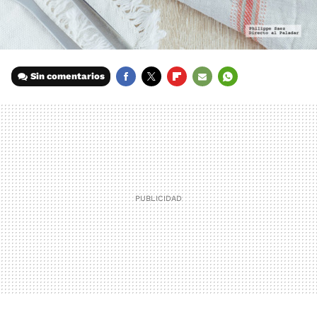
Sin comentarios
FACEBOOK
TWITTER
FLIPBOARD
E-
WHATSAPP
MAIL