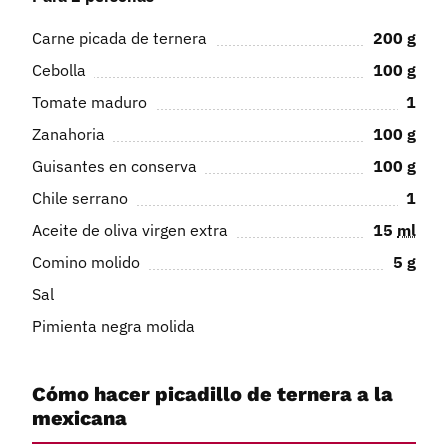
Carne picada de ternera
200
g
Cebolla
100
g
Tomate maduro
1
Zanahoria
100
g
Guisantes en conserva
100
g
Chile serrano
1
Aceite de oliva virgen extra
15
ml
Comino molido
5
g
Sal
Pimienta negra molida
Cómo hacer picadillo de ternera a la
mexicana