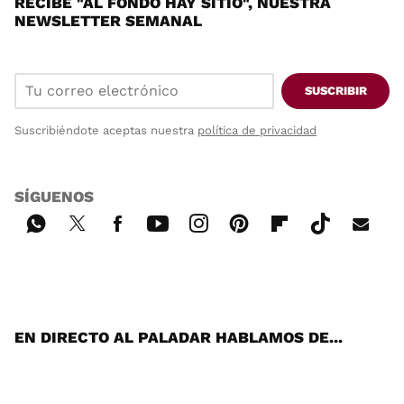
RECIBE "AL FONDO HAY SITIO", NUESTRA
NEWSLETTER SEMANAL
SUSCRIBIR
Suscribiéndote aceptas nuestra
política de privacidad
SÍGUENOS
Wh
Twi
Fac
You
Inst
Pint
Flip
Tikt
E-
ats
tter
ebo
tub
agr
ere
boa
ok
mai
App
ok
e
am
st
rd
l
EN DIRECTO AL PALADAR HABLAMOS DE...