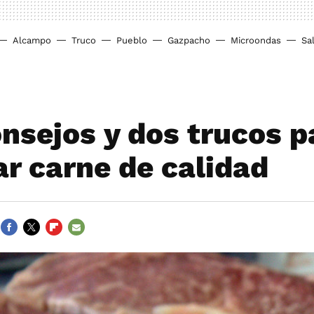
Alcampo
Truco
Pueblo
Gazpacho
Microondas
Sa
onsejos y dos trucos p
r carne de calidad
FACEBOOK
TWITTER
FLIPBOARD
E-
MAIL