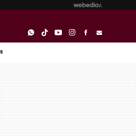
I
WHATSAPP
TIKTOK
YOUTUBE
INSTAGRAM
FACEBOOK
E-
MAIL