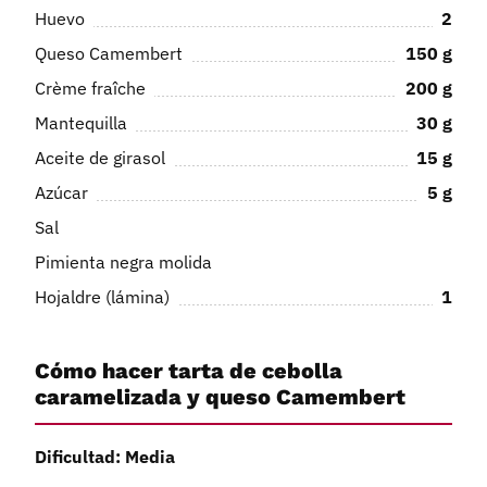
Huevo
2
Queso Camembert
150
g
Crème fraîche
200
g
Mantequilla
30
g
Aceite de girasol
15
g
Azúcar
5
g
Sal
Pimienta negra molida
Hojaldre (lámina)
1
Cómo hacer tarta de cebolla
caramelizada y queso Camembert
Dificultad: Media