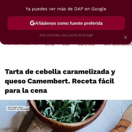
Ya puedes ver más de DAP en Google
MENÚ
NUEVO
Añádenos como fuente preferida
POSTRES
VIAJES
SELECCIÓN
VEGUI
Solo necesitas una cuenta de Google
×
HOY SE HABLA DE
Cena
Lidl
Carrefour
Aire acondicio
Tarta de cebolla caramelizada y
queso Camembert. Receta fácil
para la cena