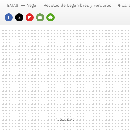
TEMAS
Vegui
Recetas de Legumbres y verduras
car
FACEBOOK
TWITTER
FLIPBOARD
E-
WHATSAPP
MAIL