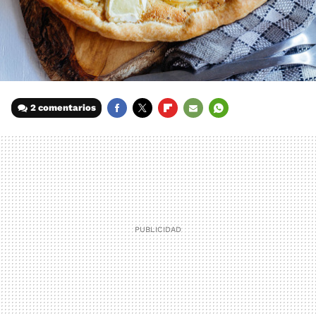
2 comentarios
FACEBOOK
TWITTER
FLIPBOARD
E-
WHATSAPP
MAIL