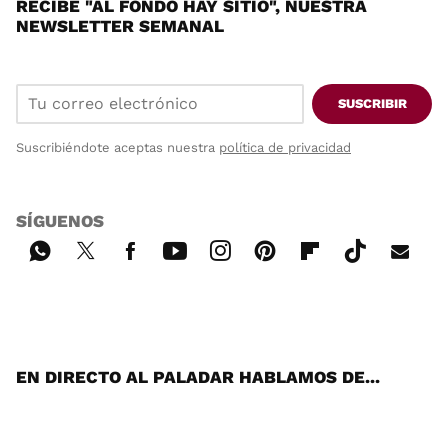
RECIBE "AL FONDO HAY SITIO", NUESTRA
NEWSLETTER SEMANAL
SUSCRIBIR
Suscribiéndote aceptas nuestra
política de privacidad
SÍGUENOS
Wh
Twi
Fac
You
Inst
Pint
Flip
Tikt
E-
ats
tter
ebo
tub
agr
ere
boa
ok
mai
App
ok
e
am
st
rd
l
EN DIRECTO AL PALADAR HABLAMOS DE...