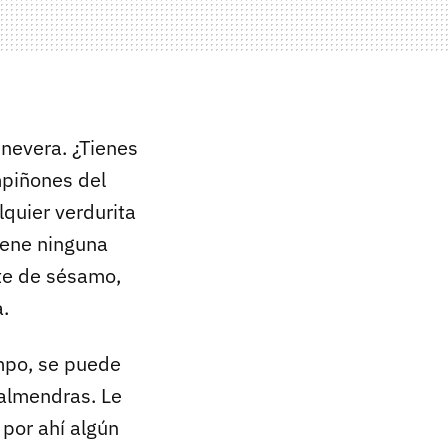
 nevera. ¿Tienes
mpiñones del
lquier verdurita
tiene ninguna
ite de sésamo,
a.
mpo, se puede
 almendras. Le
 por ahí algún