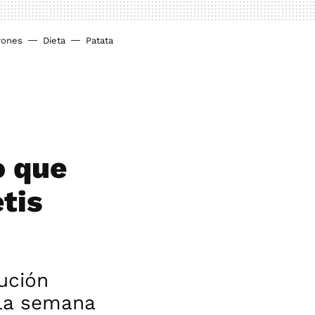
rones
Dieta
Patata
o que
tis
ución
 la semana