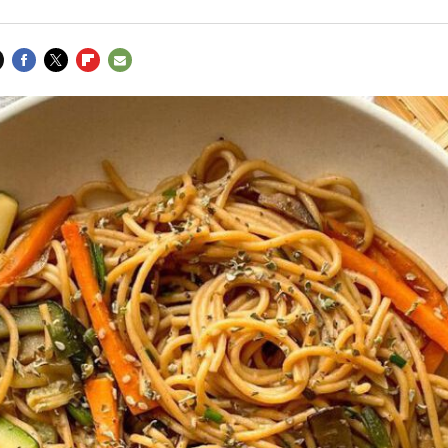
FACEBOOK
TWITTER
FLIPBOARD
E-
MAIL