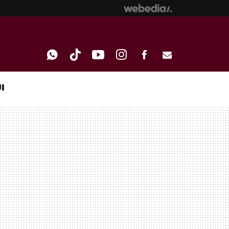
I
WHATSAPP
TIKTOK
YOUTUBE
INSTAGRAM
FACEBOOK
E-
MAIL