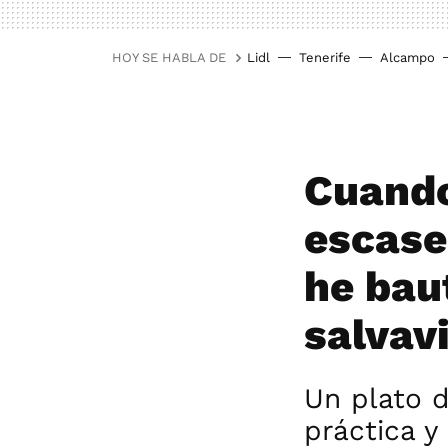
HOY SE HABLA DE
Lidl
Tenerife
Alcampo
Cuando
escase
he bau
salvav
Un plato d
práctica y