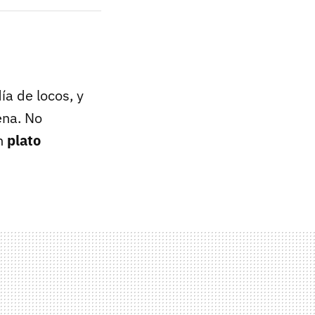
ía de locos, y
ena. No
un
plato