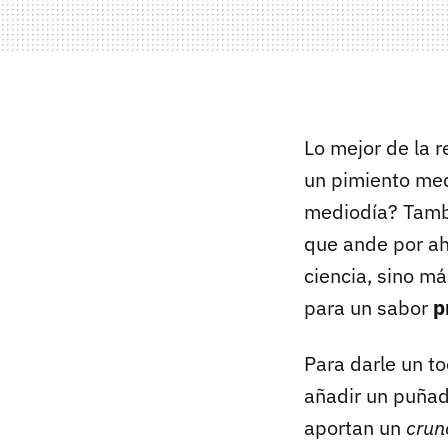
Lo mejor de la 
un pimiento med
mediodía? Tambié
que ande por ahí
ciencia, sino m
para un sabor
p
Para darle un t
añadir un puñad
aportan un
crun