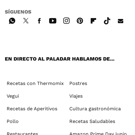
SÍGUENOS
Wh
Twi
Fac
You
Inst
Pint
Flip
Tikt
E-
ats
tter
ebo
tub
agr
ere
boa
ok
mai
App
ok
e
am
st
rd
l
EN DIRECTO AL PALADAR HABLAMOS DE...
Recetas con Thermomix
Postres
Vegui
Viajes
Recetas de Aperitivos
Cultura gastronómica
Pollo
Recetas Saludables
Restaurantes
Amazon Prime Day junio