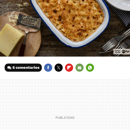
6 comentarios
FACEBOOK
TWITTER
FLIPBOARD
E-
WHATSAPP
MAIL