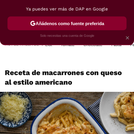
Ya puedes ver más de DAP en Google
MENÚ
NUEVO
Añádenos como fuente preferida
POSTRES
VIAJES
SELECCIÓN
VEGUI
Solo necesitas una cuenta de Google
×
HOY SE HABLA DE
Lidl
Tomate
Chocolate
Pasta
P
Receta de macarrones con queso
al estilo americano