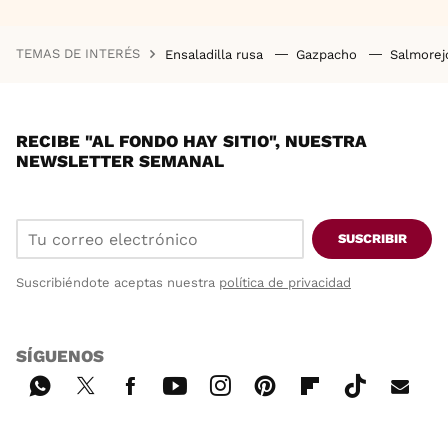
TEMAS DE INTERÉS
Ensaladilla rusa
Gazpacho
Salmore
RECIBE "AL FONDO HAY SITIO", NUESTRA
NEWSLETTER SEMANAL
SUSCRIBIR
Suscribiéndote aceptas nuestra
política de privacidad
SÍGUENOS
Wh
Twi
Fac
You
Inst
Pint
Flip
Tikt
E-
ats
tter
ebo
tub
agr
ere
boa
ok
mai