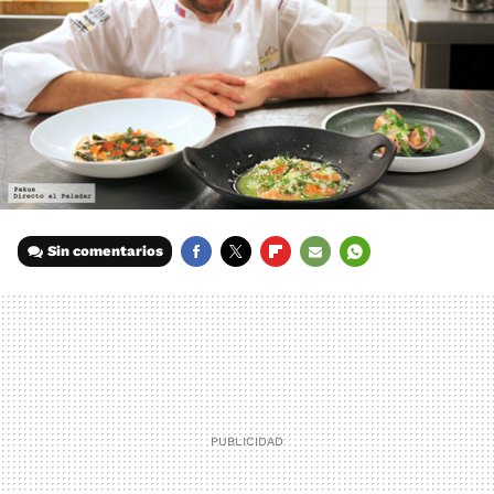
Sin comentarios
FACEBOOK
TWITTER
FLIPBOARD
E-
WHATSAPP
MAIL