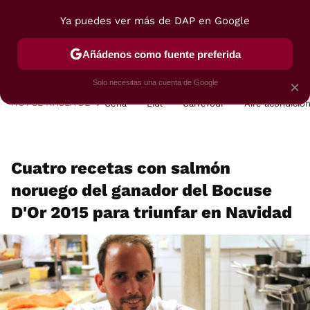
Ya puedes ver más de DAP en Google
MENÚ
NUEVO
Añádenos como fuente preferida
POSTRES
VIAJES
SELECCIÓN
VEGUI
Solo necesitas una cuenta de Google
×
HOY SE HABLA DE
Cena
Lidl
Carrefour
Aire acondicio
Cuatro recetas con salmón
noruego del ganador del Bocuse
D'Or 2015 para triunfar en Navidad