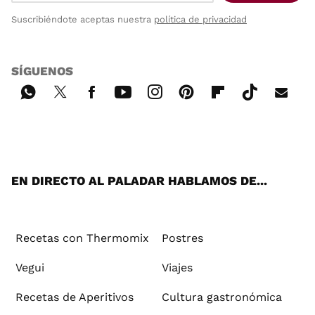
Suscribiéndote aceptas nuestra
política de privacidad
SÍGUENOS
Wh
Twi
Fac
You
Inst
Pint
Flip
Tikt
E-
ats
tter
ebo
tub
agr
ere
boa
ok
mai
App
ok
e
am
st
rd
l
EN DIRECTO AL PALADAR HABLAMOS DE...
Recetas con Thermomix
Postres
Vegui
Viajes
Recetas de Aperitivos
Cultura gastronómica