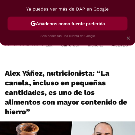
Ya puedes ver más de DAP en Google
MENÚ
NUEVO
Añádenos como fuente preferida
POSTRES
VIAJES
SELECCIÓN
VEGUI
Solo necesitas una cuenta de Google
×
HOY SE HABLA DE
Lidl
Carrefour
Mundial
Alcampo
Alex Yáñez, nutricionista: “La
canela, incluso en pequeñas
cantidades, es uno de los
alimentos con mayor contenido de
hierro”