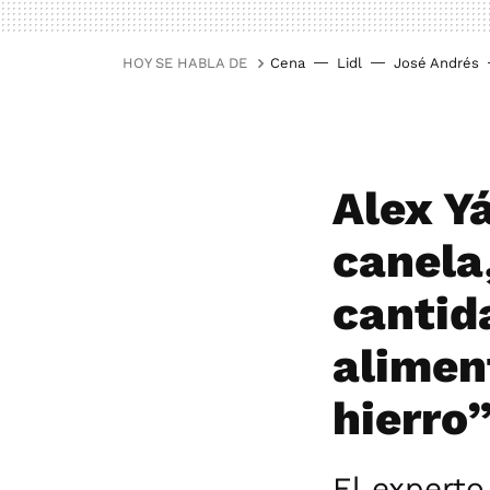
HOY SE HABLA DE
Cena
Lidl
José Andrés
Alex Yá
canela
cantid
alimen
hierro
El experto