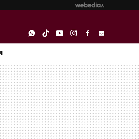
I
WHATSAPP
TIKTOK
YOUTUBE
INSTAGRAM
FACEBOOK
E-
MAIL