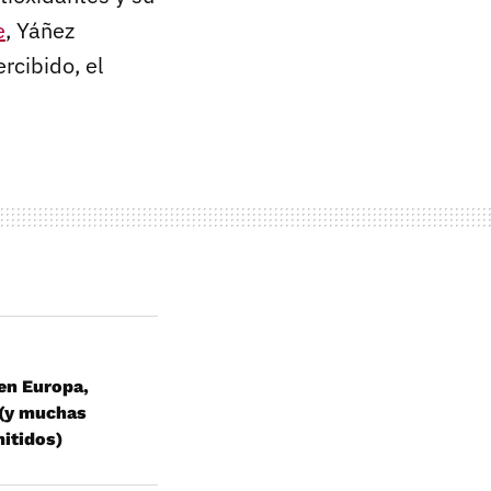
e
, Yáñez
rcibido, el
en Europa,
 (y muchas
mitidos)