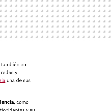
o también en
 redes y
ela
una de sus
iencia
, como
tioxidantes y su