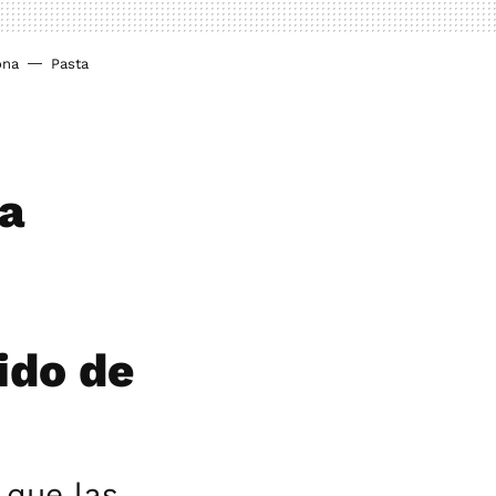
ona
Pasta
La
ido de
 que las