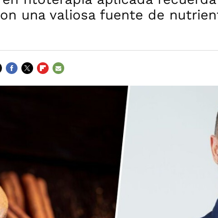
on una valiosa fuente de nutrien
s
FACEBOOK
TWITTER
FLIPBOARD
E-
MAIL