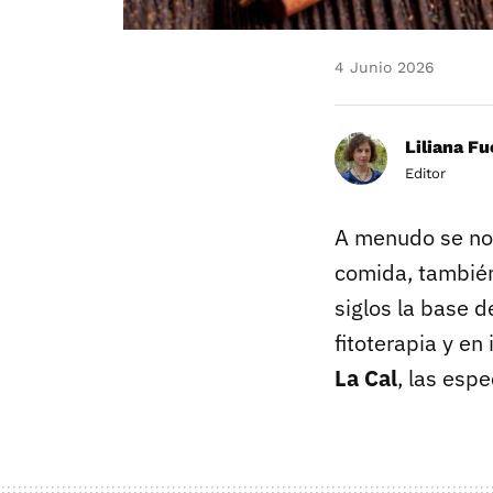
4 Junio 2026
Liliana F
Editor
A menudo se nos
comida, también
siglos la base d
fitoterapia y en
La Cal
, las esp