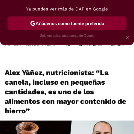
Ya puedes ver más de DAP en Google
MENÚ
NUEVO
Añádenos como fuente preferida
POSTRES
VIAJES
SELECCIÓN
VEGUI
Solo necesitas una cuenta de Google
×
HOY SE HABLA DE
Cena
Lidl
José Andrés
Mundial
Alex Yáñez, nutricionista: “La
canela, incluso en pequeñas
cantidades, es uno de los
alimentos con mayor contenido de
hierro”