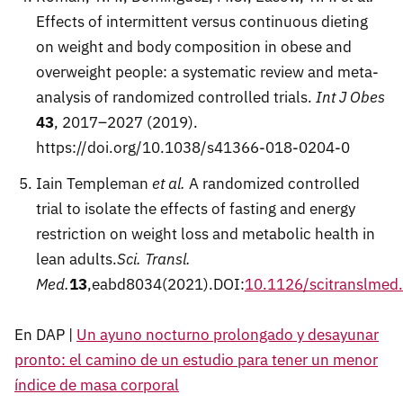
Effects of intermittent versus continuous dieting
on weight and body composition in obese and
overweight people: a systematic review and meta-
analysis of randomized controlled trials.
Int J Obes
43
, 2017–2027 (2019).
https://doi.org/10.1038/s41366-018-0204-0
Iain Templeman
et al.
A randomized controlled
trial to isolate the effects of fasting and energy
restriction on weight loss and metabolic health in
lean adults.
Sci. Transl.
Med.
13
,eabd8034(2021).DOI:
10.1126/scitranslmed
En DAP |
Un ayuno nocturno prolongado y desayunar
pronto: el camino de un estudio para tener un menor
índice de masa corporal