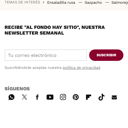
TEMAS DE INTERÉS
Ensaladilla rusa
Gazpacho
Salmore
RECIBE "AL FONDO HAY SITIO", NUESTRA
NEWSLETTER SEMANAL
SUSCRIBIR
Suscribiéndote aceptas nuestra
política de privacidad
SÍGUENOS
Wh
Twi
Fac
You
Inst
Pint
Flip
Tikt
E-
ats
tter
ebo
tub
agr
ere
boa
ok
mai
App
ok
e
am
st
rd
l