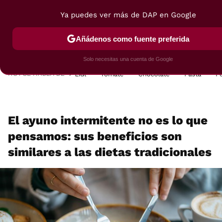
Ya puedes ver más de DAP en Google
MENÚ
NUEVO
Añádenos como fuente preferida
POSTRES
VIAJES
SELECCIÓN
VEGUI
Solo necesitas una cuenta de Google
HOY SE HABLA DE
Lidl
Tomate
Chocolate
Pasta
P
El ayuno intermitente no es lo que
pensamos: sus beneficios son
similares a las dietas tradicionales