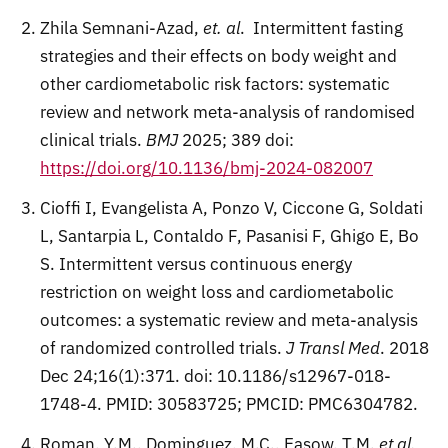
Zhila Semnani-Azad,
et. al
. Intermittent fasting
strategies and their effects on body weight and
other cardiometabolic risk factors: systematic
review and network meta-analysis of randomised
clinical trials.
BMJ
2025; 389 doi:
https://doi.org/10.1136/bmj-2024-082007
Cioffi I, Evangelista A, Ponzo V, Ciccone G, Soldati
L, Santarpia L, Contaldo F, Pasanisi F, Ghigo E, Bo
S. Intermittent versus continuous energy
restriction on weight loss and cardiometabolic
outcomes: a systematic review and meta-analysis
of randomized controlled trials.
J Transl Med
. 2018
Dec 24;16(1):371. doi: 10.1186/s12967-018-
1748-4. PMID: 30583725; PMCID: PMC6304782.
Roman, Y.M., Dominguez, M.C., Easow, T.M.
et al.