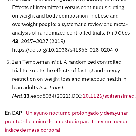
Effects of intermittent versus continuous dieting
on weight and body composition in obese and
overweight people: a systematic review and meta-
analysis of randomized controlled trials.
Int J Obes
43
, 2017–2027 (2019).
https://doi.org/10.1038/s41366-018-0204-0
Iain Templeman
et al.
A randomized controlled
trial to isolate the effects of fasting and energy
restriction on weight loss and metabolic health in
lean adults.
Sci. Transl.
Med.
13
,eabd8034(2021).DOI:
10.1126/scitranslmed
En DAP |
Un ayuno nocturno prolongado y desayunar
pronto: el camino de un estudio para tener un menor
índice de masa corporal