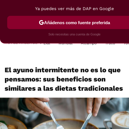
Ya puedes ver más de DAP en Google
MENÚ
NUEVO
Añádenos como fuente preferida
POSTRES
VIAJES
SELECCIÓN
VEGUI
Solo necesitas una cuenta de Google
HOY SE HABLA DE
Lidl
Mundial
Alcampo
Truco
To
El ayuno intermitente no es lo que
pensamos: sus beneficios son
similares a las dietas tradicionales