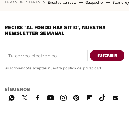
TEMAS DE INTERÉS
Ensaladilla rusa
Gazpacho
Salmore
RECIBE "AL FONDO HAY SITIO", NUESTRA
NEWSLETTER SEMANAL
SUSCRIBIR
Suscribiéndote aceptas nuestra
política de privacidad
SÍGUENOS
Wh
Twi
Fac
You
Inst
Pint
Flip
Tikt
E-
ats
tter
ebo
tub
agr
ere
boa
ok
mai
App
ok
e
am
st
rd
l