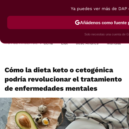
Ya puedes ver más de DAP 
MENÚ
NUEVO
Añádenos como fuente p
POSTRES
VIAJES
SELECCIÓN
VEGUI
Solo necesitas una cuenta de G
HOY SE HABLA DE
Cena
Lidl
José Andrés
Mundial
Cómo la dieta keto o cetogénica
podría revolucionar el tratamiento
de enfermedades mentales