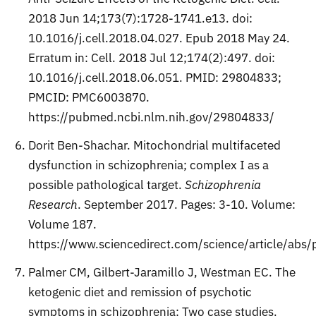
2018 Jun 14;173(7):1728-1741.e13. doi:
10.1016/j.cell.2018.04.027. Epub 2018 May 24.
Erratum in: Cell. 2018 Jul 12;174(2):497. doi:
10.1016/j.cell.2018.06.051. PMID: 29804833;
PMCID: PMC6003870.
https://pubmed.ncbi.nlm.nih.gov/29804833/
Dorit Ben-Shachar. Mitochondrial multifaceted
dysfunction in schizophrenia; complex I as a
possible pathological target.
Schizophrenia
Research
. September 2017. Pages: 3-10. Volume:
Volume 187.
https://www.sciencedirect.com/science/article/ab
Palmer CM, Gilbert-Jaramillo J, Westman EC. The
ketogenic diet and remission of psychotic
symptoms in schizophrenia: Two case studies.