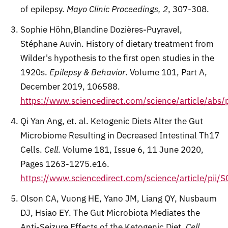
of epilepsy.
Mayo Clinic Proceedings, 2
, 307-308.
Sophie Höhn,Blandine Dozières-Puyravel,
Stéphane Auvin. History of dietary treatment from
Wilder's hypothesis to the first open studies in the
1920s.
Epilepsy & Behavior
. Volume 101, Part A,
December 2019, 106588.
https://www.sciencedirect.com/science/article/ab
Qi Yan Ang, et. al. Ketogenic Diets Alter the Gut
Microbiome Resulting in Decreased Intestinal Th17
Cells.
Cell
. Volume 181, Issue 6, 11 June 2020,
Pages 1263-1275.e16.
https://www.sciencedirect.com/science/article/pi
Olson CA, Vuong HE, Yano JM, Liang QY, Nusbaum
DJ, Hsiao EY. The Gut Microbiota Mediates the
Anti-Seizure Effects of the Ketogenic Diet.
Cell
.