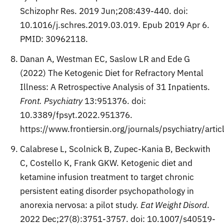
Schizophr Res. 2019 Jun;208:439-440. doi:
10.1016/j.schres.2019.03.019. Epub 2019 Apr 6.
PMID: 30962118.
Danan A, Westman EC, Saslow LR and Ede G
(2022) The Ketogenic Diet for Refractory Mental
Illness: A Retrospective Analysis of 31 Inpatients.
Front. Psychiatry
13:951376. doi:
10.3389/fpsyt.2022.951376.
https://www.frontiersin.org/journals/psychiatry/art
Calabrese L, Scolnick B, Zupec-Kania B, Beckwith
C, Costello K, Frank GKW. Ketogenic diet and
ketamine infusion treatment to target chronic
persistent eating disorder psychopathology in
anorexia nervosa: a pilot study.
Eat Weight Disord
.
2022 Dec;27(8):3751-3757. doi: 10.1007/s40519-