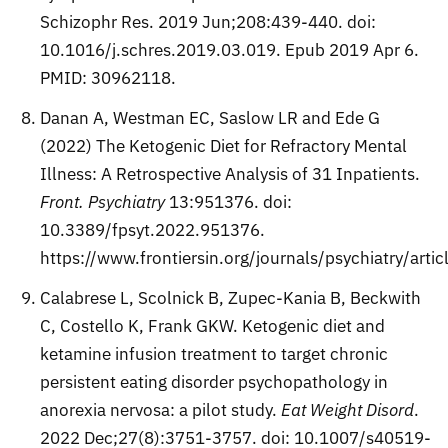
Schizophr Res. 2019 Jun;208:439-440. doi:
10.1016/j.schres.2019.03.019. Epub 2019 Apr 6.
PMID: 30962118.
Danan A, Westman EC, Saslow LR and Ede G
(2022) The Ketogenic Diet for Refractory Mental
Illness: A Retrospective Analysis of 31 Inpatients.
Front. Psychiatry
13:951376. doi:
10.3389/fpsyt.2022.951376.
https://www.frontiersin.org/journals/psychiatry/art
Calabrese L, Scolnick B, Zupec-Kania B, Beckwith
C, Costello K, Frank GKW. Ketogenic diet and
ketamine infusion treatment to target chronic
persistent eating disorder psychopathology in
anorexia nervosa: a pilot study.
Eat Weight Disord
.
2022 Dec;27(8):3751-3757. doi: 10.1007/s40519-