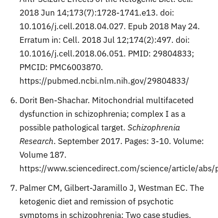
2018 Jun 14;173(7):1728-1741.e13. doi:
10.1016/j.cell.2018.04.027. Epub 2018 May 24.
Erratum in: Cell. 2018 Jul 12;174(2):497. doi:
10.1016/j.cell.2018.06.051. PMID: 29804833;
PMCID: PMC6003870.
https://pubmed.ncbi.nlm.nih.gov/29804833/
Dorit Ben-Shachar. Mitochondrial multifaceted
dysfunction in schizophrenia; complex I as a
possible pathological target.
Schizophrenia
Research
. September 2017. Pages: 3-10. Volume:
Volume 187.
https://www.sciencedirect.com/science/article/ab
Palmer CM, Gilbert-Jaramillo J, Westman EC. The
ketogenic diet and remission of psychotic
symptoms in schizophrenia: Two case studies.