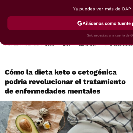
Ya puedes ver más de DAP 
MENÚ
NUEVO
Añádenos como fuente p
POSTRES
VIAJES
SELECCIÓN
VEGUI
Solo necesitas una cuenta de G
HOY SE HABLA DE
Cena
Lidl
Carrefour
Aire acondicio
Cómo la dieta keto o cetogénica
podría revolucionar el tratamiento
de enfermedades mentales