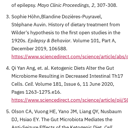
of epilepsy.
Mayo Clinic Proceedings, 2
, 307-308.
Sophie Höhn,Blandine Dozières-Puyravel,
Stéphane Auvin. History of dietary treatment from
Wilder's hypothesis to the first open studies in the
1920s.
Epilepsy & Behavior
. Volume 101, Part A,
December 2019, 106588.
https://www.sciencedirect.com/science/article/ab
Qi Yan Ang, et. al. Ketogenic Diets Alter the Gut
Microbiome Resulting in Decreased Intestinal Th17
Cells.
Cell
. Volume 181, Issue 6, 11 June 2020,
Pages 1263-1275.e16.
https://www.sciencedirect.com/science/article/pi
Olson CA, Vuong HE, Yano JM, Liang QY, Nusbaum
DJ, Hsiao EY. The Gut Microbiota Mediates the
Anti-Seizure Effects of the Ketogenic Diet.
Cell
.