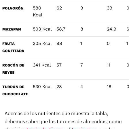
580
62
9
39
0
POLVORÓN
Kcal
503 Kcal
58,7
8
24,9
MAZAPAN
305 Kcal
99
1
0
1
FRUTA
CONFITADA
341 Kcal
57
7
11
0
ROSCÓN DE
REYES
530 Kcal
28
4
18
0
TURRÓN DE
CHCOCOLATE
Además de los nutrientes que muestra la tabla,
debemos saber que los turrones de almendras, como