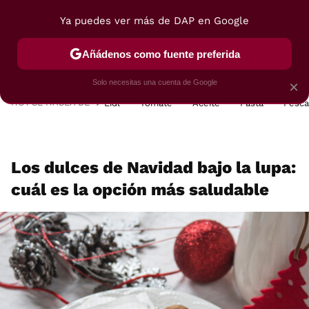
Ya puedes ver más de DAP en Google
MENÚ
NUEVO
Añádenos como fuente preferida
POSTRES
VIAJES
SELECCIÓN
VEGUI
Solo necesitas una cuenta de Google
×
HOY SE HABLA DE
Lidl
Tomate
Aceite
Pasta
Pesc
Los dulces de Navidad bajo la lupa:
cuál es la opción más saludable