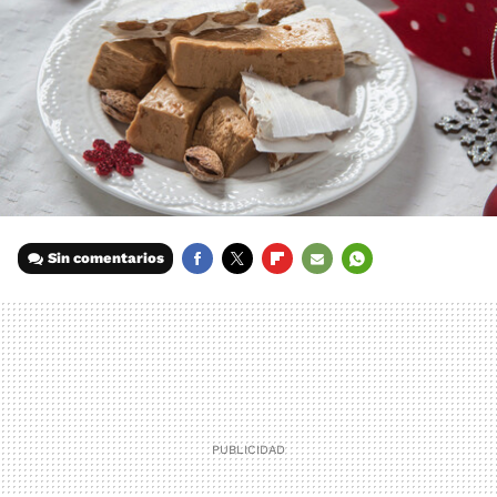
Sin comentarios
FACEBOOK
TWITTER
FLIPBOARD
E-
WHATSAPP
MAIL