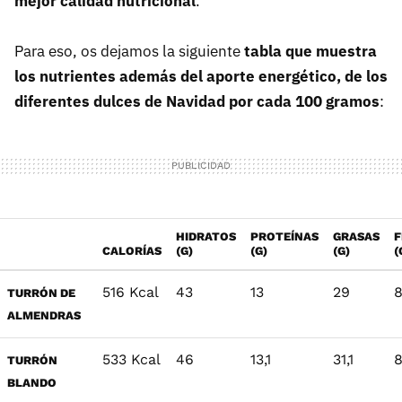
mejor calidad nutricional
.
Para eso, os dejamos la siguiente
tabla que muestra
los nutrientes además del aporte energético, de los
diferentes dulces de Navidad por cada 100 gramos
:
HIDRATOS
PROTEÍNAS
GRASAS
F
CALORÍAS
(G)
(G)
(G)
(
516 Kcal
43
13
29
8
TURRÓN DE
ALMENDRAS
533 Kcal
46
13,1
31,1
8
TURRÓN
BLANDO