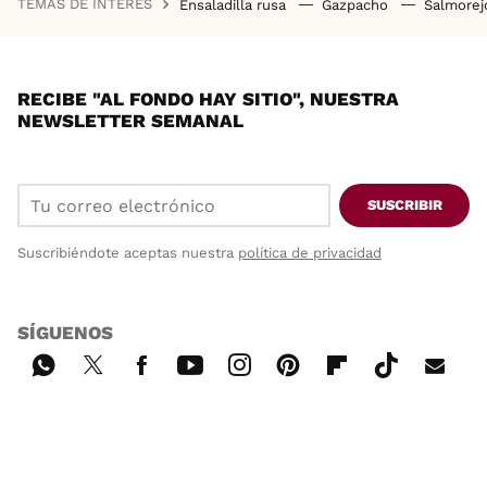
TEMAS DE INTERÉS
Ensaladilla rusa
Gazpacho
Salmore
RECIBE "AL FONDO HAY SITIO", NUESTRA
NEWSLETTER SEMANAL
SUSCRIBIR
Suscribiéndote aceptas nuestra
política de privacidad
SÍGUENOS
Wh
Twi
Fac
You
Inst
Pint
Flip
Tikt
E-
ats
tter
ebo
tub
agr
ere
boa
ok
mai
App
ok
e
am
st
rd
l