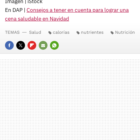
Imagen | iStock
En DAP |
Consejos a tener en cuenta para lograr una
cena saludable en Navidad
TEMAS
Salud
calorías
nutrientes
Nutrición
FACEBOOK
TWITTER
FLIPBOARD
E-
WHATSAPP
MAIL