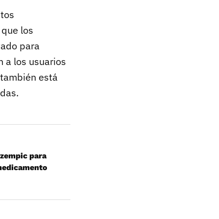
stos
 que los
tado para
n a los usuarios
 también está
idas.
Ozempic para
 medicamento