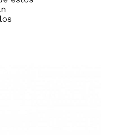
an
los