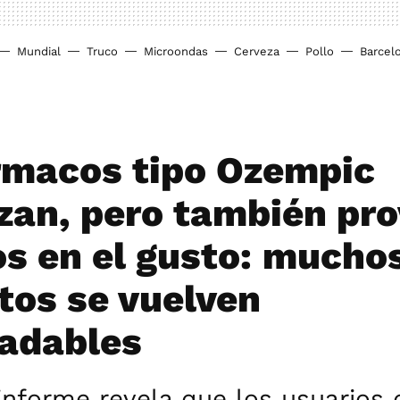
Mundial
Truco
Microondas
Cerveza
Pollo
Barcel
rmacos tipo Ozempic
zan, pero también pr
s en el gusto: mucho
tos se vuelven
adables
nforme revela que los usuarios 