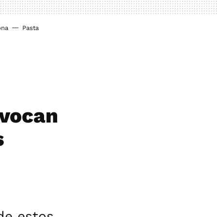
ona
Pasta
ovocan
s
de estos