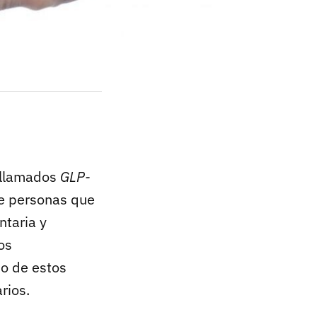
 llamados
GLP-
de personas que
ntaria y
os
do de estos
rios.