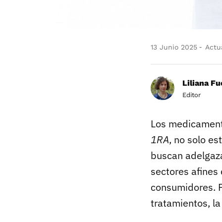
13 Junio 2025
Actua
Liliana F
Editor
Los medicamento
1RA
, no solo e
buscan adelgaza
sectores afines
consumidores. P
tratamientos, l