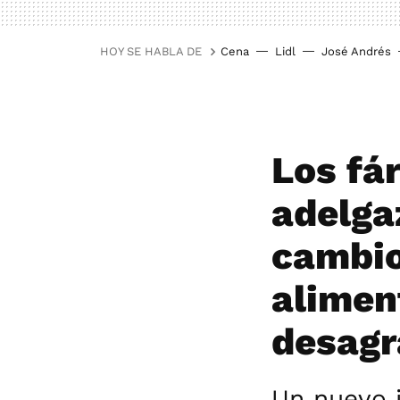
HOY SE HABLA DE
Cena
Lidl
José Andrés
Los fá
adelga
cambio
alimen
desagr
Un nuevo i