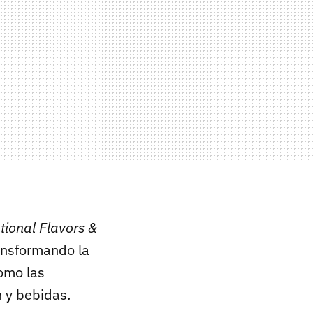
tional Flavors &
ansformando la
omo las
n y bebidas.