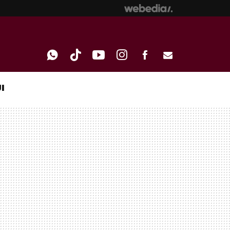
I
WHATSAPP
TIKTOK
YOUTUBE
INSTAGRAM
FACEBOOK
E-
MAIL