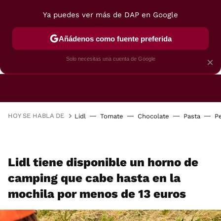
Ya puedes ver más de DAP en Google
Añádenos como fuente preferida
CAFETERAS
FREIDORAS DE AIRE
GUÍAS DE 
Solo necesitas una cuenta de Google
×
HOY SE HABLA DE
Lidl
Tomate
Chocolate
Pasta
P
Lidl tiene disponible un horno de
camping que cabe hasta en la
mochila por menos de 13 euros