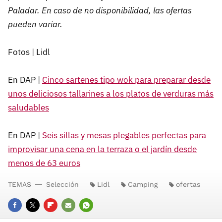
Paladar. En caso de no disponibilidad, las ofertas
pueden variar.
Fotos | Lidl
En DAP |
Cinco sartenes tipo wok para preparar desde
unos deliciosos tallarines a los platos de verduras más
saludables
En DAP |
Seis sillas y mesas plegables perfectas para
improvisar una cena en la terraza o el jardín desde
menos de 63 euros
TEMAS
Selección
Lidl
Camping
ofertas
FACEBOOK
TWITTER
FLIPBOARD
E-
WHATSAPP