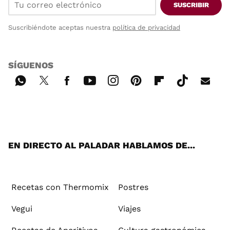
SUSCRIBIR
Suscribiéndote aceptas nuestra
política de privacidad
SÍGUENOS
Wh
Twi
Fac
You
Inst
Pint
Flip
Tikt
E-
ats
tter
ebo
tub
agr
ere
boa
ok
mai
App
ok
e
am
st
rd
l
EN DIRECTO AL PALADAR HABLAMOS DE...
Recetas con Thermomix
Postres
Vegui
Viajes