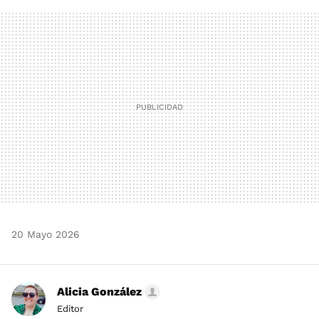
FACEBOOK
TWITTER
FLIPBOARD
E-
WHATSAPP
MAIL
20 Mayo 2026
Alicia González
Editor