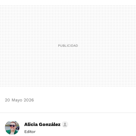
FACEBOOK
TWITTER
FLIPBOARD
E-
WHATSAPP
MAIL
20 Mayo 2026
Alicia González
Editor