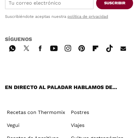
SUSCRIBIR
Suscribiéndote aceptas nuestra
política de privacidad
SÍGUENOS
Wh
Twi
Fac
You
Inst
Pint
Flip
Tikt
E-
ats
tter
ebo
tub
agr
ere
boa
ok
mai
App
ok
e
am
st
rd
l
EN DIRECTO AL PALADAR HABLAMOS DE...
Recetas con Thermomix
Postres
Vegui
Viajes