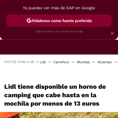
Ya puedes ver más de DAP en Google
Añádenos como fuente preferida
CAFETERAS
FREIDORAS DE AIRE
GUÍAS DE 
Solo necesitas una cuenta de Google
×
HOY SE HABLA DE
Lidl
Carrefour
Mundial
Alcampo
Lidl tiene disponible un horno de
camping que cabe hasta en la
mochila por menos de 13 euros