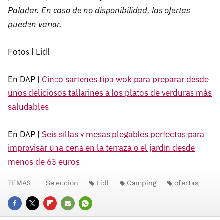
Paladar. En caso de no disponibilidad, las ofertas
pueden variar.
Fotos | Lidl
En DAP |
Cinco sartenes tipo wok para preparar desde
unos deliciosos tallarines a los platos de verduras más
saludables
En DAP |
Seis sillas y mesas plegables perfectas para
improvisar una cena en la terraza o el jardín desde
menos de 63 euros
TEMAS
Selección
Lidl
Camping
ofertas
FACEBOOK
TWITTER
FLIPBOARD
E-
WHATSAPP