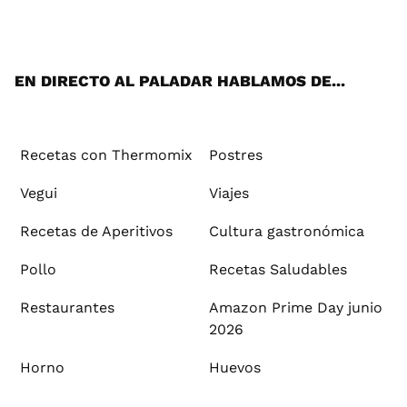
ats
tter
ebo
tub
agr
ere
boa
ok
mai
App
ok
e
am
st
rd
l
EN DIRECTO AL PALADAR HABLAMOS DE...
Recetas con Thermomix
Postres
Vegui
Viajes
Recetas de Aperitivos
Cultura gastronómica
Pollo
Recetas Saludables
Restaurantes
Amazon Prime Day junio
2026
Horno
Huevos