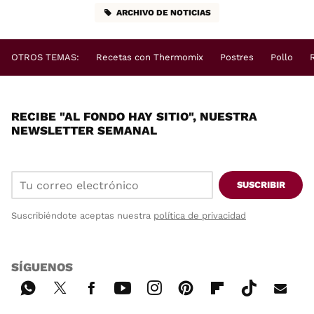
ARCHIVO DE NOTICIAS
OTROS TEMAS:
Recetas con Thermomix
Postres
Pollo
RECIBE "AL FONDO HAY SITIO", NUESTRA
NEWSLETTER SEMANAL
SUSCRIBIR
Suscribiéndote aceptas nuestra
política de privacidad
SÍGUENOS
Wh
Twi
Fac
You
Inst
Pint
Flip
Tikt
E-