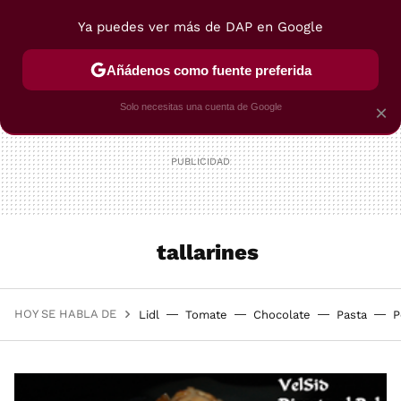
Ya puedes ver más de DAP en Google
MENÚ
NUEVO
Añádenos como fuente preferida
POSTRES
VIAJES
SELECCIÓN
VEGUI
Solo necesitas una cuenta de Google
×
tallarines
HOY SE HABLA DE
Lidl
Tomate
Chocolate
Pasta
P