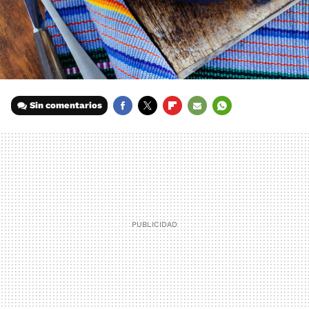
Sin comentarios
FACEBOOK
TWITTER
FLIPBOARD
E-
WHATSAPP
MAIL