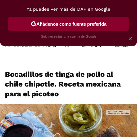
Ya puedes ver más de DAP en Google
MENÚ
NUEVO
Añádenos como fuente preferida
POSTRES
VIAJES
SELECCIÓN
VEGUI
Solo necesitas una cuenta de Google
×
HOY SE HABLA DE
Cena
Lidl
José Andrés
Mundial
Bocadillos de tinga de pollo al
chile chipotle. Receta mexicana
para el picoteo