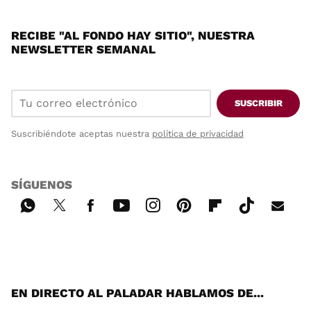
RECIBE "AL FONDO HAY SITIO", NUESTRA
NEWSLETTER SEMANAL
SUSCRIBIR
Suscribiéndote aceptas nuestra
política de privacidad
SÍGUENOS
Wh
Twi
Fac
You
Inst
Pint
Flip
Tikt
E-
ats
tter
ebo
tub
agr
ere
boa
ok
mai
App
ok
e
am
st
rd
l
EN DIRECTO AL PALADAR HABLAMOS DE...