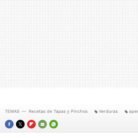
TEMAS
Recetas de Tapas y Pinchos
Verduras
aper
FACEBOOK
TWITTER
FLIPBOARD
E-
WHATSAPP