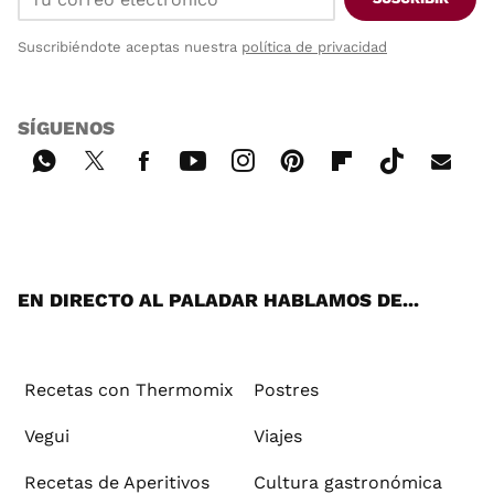
Suscribiéndote aceptas nuestra
política de privacidad
SÍGUENOS
Wh
Twi
Fac
You
Inst
Pint
Flip
Tikt
E-
ats
tter
ebo
tub
agr
ere
boa
ok
mai
App
ok
e
am
st
rd
l
EN DIRECTO AL PALADAR HABLAMOS DE...
Recetas con Thermomix
Postres
Vegui
Viajes
Recetas de Aperitivos
Cultura gastronómica