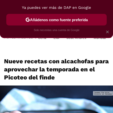
Ya puedes ver más de DAP en Google
MENÚ
NUEVO
Añádenos como fuente preferida
POSTRES
VIAJES
SELECCIÓN
VEGUI
Solo necesitas una cuenta de Google
×
HOY SE HABLA DE
Cena
Lidl
José Andrés
Mundial
Nueve recetas con alcachofas para
aprovechar la temporada en el
Picoteo del finde