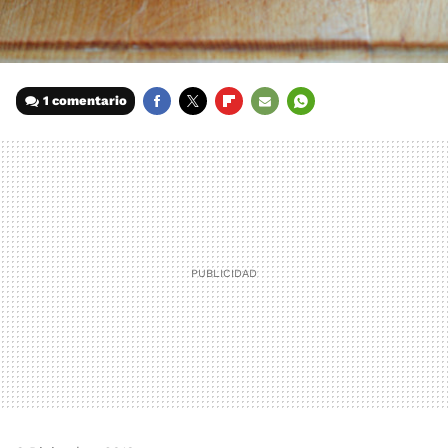
1 comentario
FACEBOOK
TWITTER
FLIPBOARD
E-
WHATSAPP
MAIL