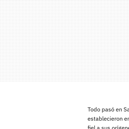
Todo pasó en Sa
establecieron en
fiel a sus oríg