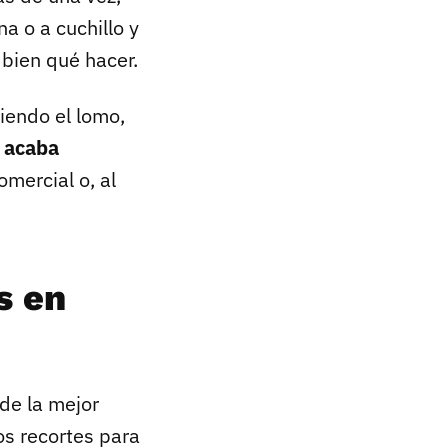
a o a cuchillo y
 bien qué hacer.
iendo el lomo,
,
acaba
omercial o, al
s en
 de la mejor
os recortes para