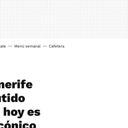
ate
Menú semanal
Cafetera
nerife
utido
 hoy es
icónico