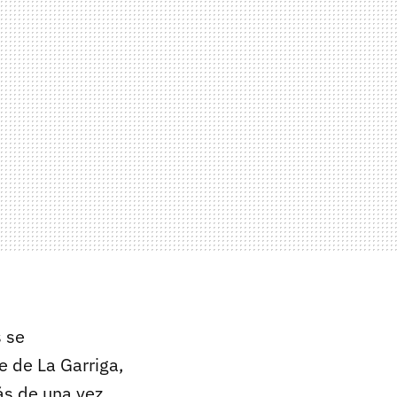
s se
 de La Garriga,
ás de una vez,