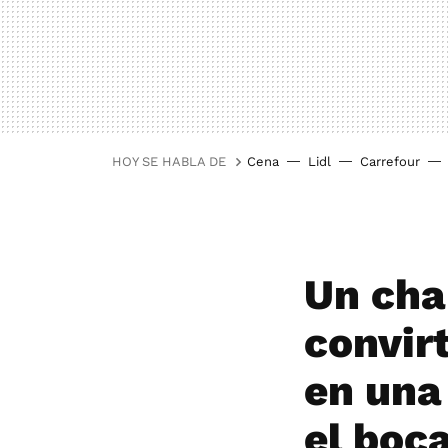
HOY SE HABLA DE
Cena
Lidl
Carrefour
Un cha
convir
en una 
el boca