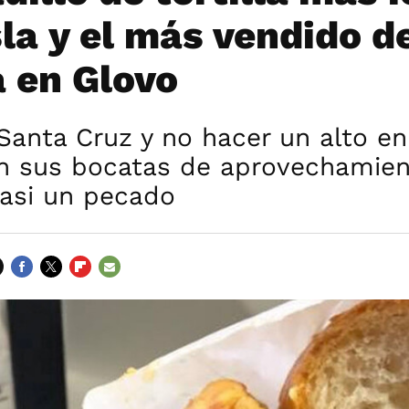
sla y el más vendido d
 en Glovo
Santa Cruz y no hacer un alto en
on sus bocatas de aprovechamien
casi un pecado
FACEBOOK
TWITTER
FLIPBOARD
E-
MAIL