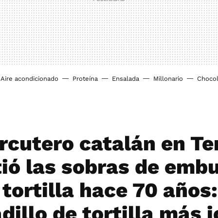
Aire acondicionado
Proteína
Ensalada
Millonario
Chocol
rcutero catalán en Te
tió las sobras de emb
tortilla hace 70 años:
dillo de tortilla más 