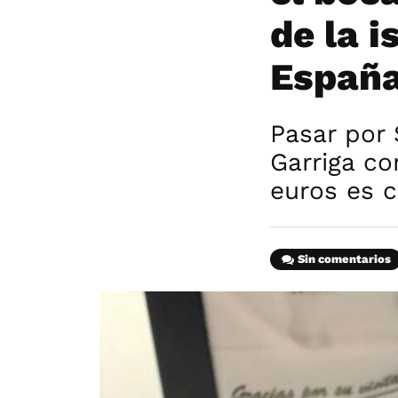
de la i
España
Pasar por 
Garriga c
euros es 
Sin comentarios