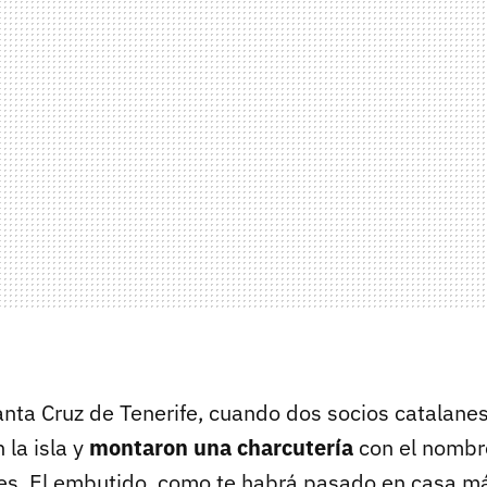
nta Cruz de Tenerife, cuando dos socios catalane
 la isla y
montaron una charcutería
con el nombre
enes. El embutido, como te habrá pasado en casa m