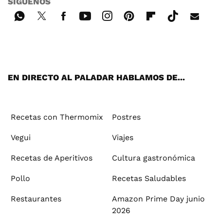
SÍGUENOS
Wh
Twi
Fac
You
Inst
Pint
Flip
Tikt
E-
ats
tter
ebo
tub
agr
ere
boa
ok
mai
App
ok
e
am
st
rd
l
EN DIRECTO AL PALADAR HABLAMOS DE...
Recetas con Thermomix
Postres
Vegui
Viajes
Recetas de Aperitivos
Cultura gastronómica
Pollo
Recetas Saludables
Restaurantes
Amazon Prime Day junio
2026