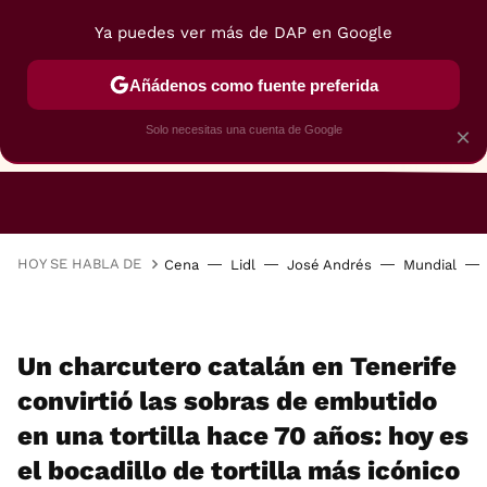
Ya puedes ver más de DAP en Google
Añádenos como fuente preferida
Solo necesitas una cuenta de Google
×
RESTAURANTES
GASTROGUÍA
48 HORAS
HOY SE HABLA DE
Cena
Lidl
José Andrés
Mundial
Un charcutero catalán en Tenerife
convirtió las sobras de embutido
en una tortilla hace 70 años: hoy es
el bocadillo de tortilla más icónico