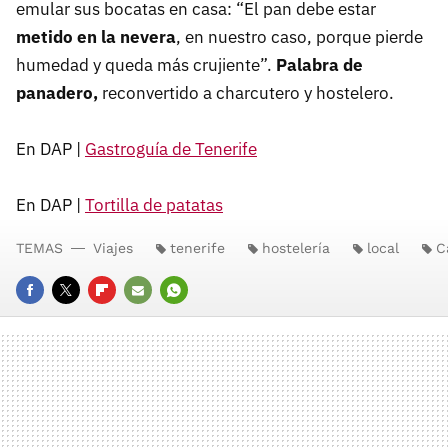
emular sus bocatas en casa: “El pan debe estar
metido en la nevera
, en nuestro caso, porque pierde
humedad y queda más crujiente”.
Palabra de
panadero,
reconvertido a charcutero y hostelero.
En DAP |
Gastroguía de Tenerife
En DAP |
Tortilla de patatas
TEMAS
Viajes
tenerife
hostelería
local
C
FACEBOOK
TWITTER
FLIPBOARD
E-
WHATSAPP
MAIL