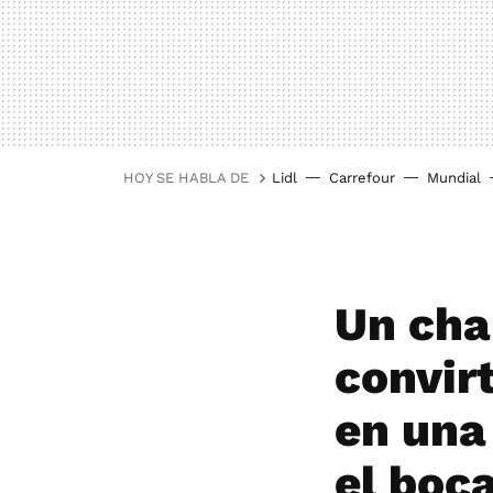
HOY SE HABLA DE
Lidl
Carrefour
Mundial
Un cha
convir
en una 
el boca