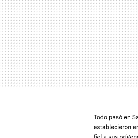
Todo pasó en Sa
establecieron en
fiel a sus oríg