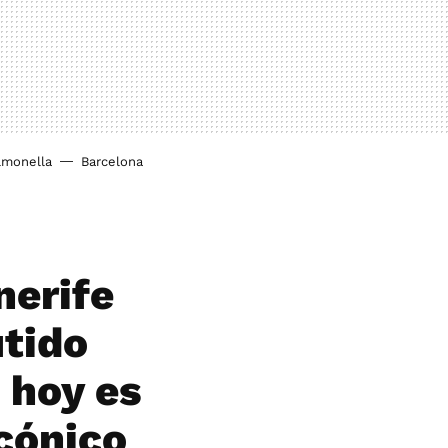
lmonella
Barcelona
nerife
utido
 hoy es
icónico