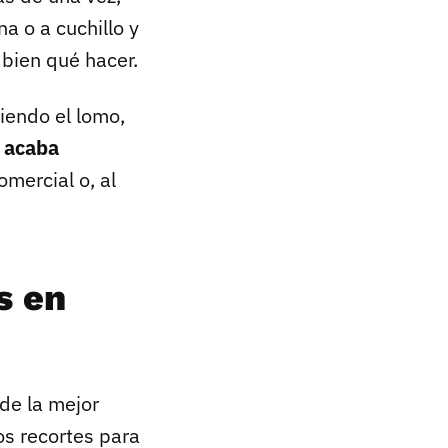
a o a cuchillo y
 bien qué hacer.
iendo el lomo,
,
acaba
omercial o, al
s en
 de la mejor
os recortes para