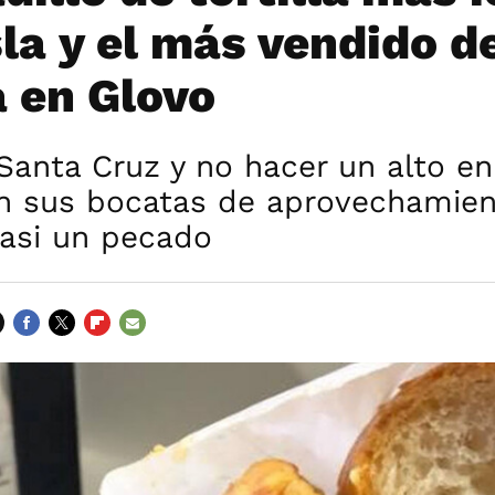
sla y el más vendido d
 en Glovo
Santa Cruz y no hacer un alto en
on sus bocatas de aprovechamien
casi un pecado
FACEBOOK
TWITTER
FLIPBOARD
E-
MAIL