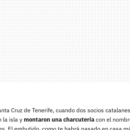
nta Cruz de Tenerife, cuando dos socios catalane
 la isla y
montaron una charcutería
con el nombre
enes. El embutido, como te habrá pasado en casa m