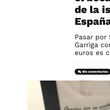
de la i
España
Pasar por 
Garriga c
euros es 
Sin comentarios