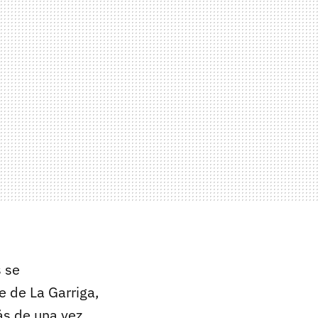
s se
 de La Garriga,
ás de una vez,