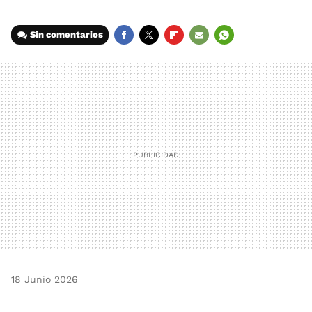
Sin comentarios
FACEBOOK
TWITTER
FLIPBOARD
E-
WHATSAPP
MAIL
18 Junio 2026