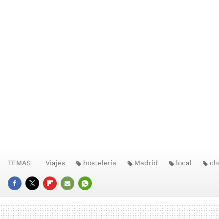
TEMAS
Viajes
hostelería
Madrid
local
ch
FACEBOOK
TWITTER
FLIPBOARD
E-
WHATSAPP
MAIL