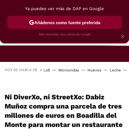
Ya puedes ver más de DAP en Google
Añádenos como fuente preferida
Solo necesitas una cuenta de Google
×
RESTAURANTES
GASTROGUÍA
48 HORAS
HOY SE HABLA DE
Lidl
Microondas
Huevos
Leche
Ni DiverXo, ni StreetXo: Dabiz
Muñoz compra una parcela de tres
millones de euros en Boadilla del
Monte para montar un restaurante