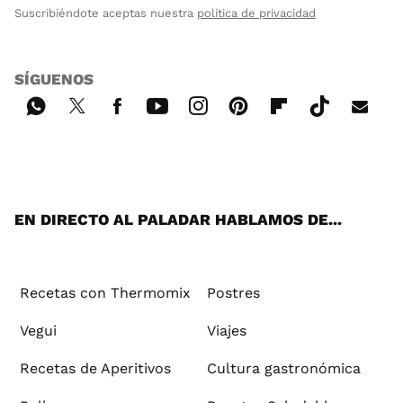
Suscribiéndote aceptas nuestra
política de privacidad
SÍGUENOS
Wh
Twi
Fac
You
Inst
Pint
Flip
Tikt
E-
ats
tter
ebo
tub
agr
ere
boa
ok
mai
App
ok
e
am
st
rd
l
EN DIRECTO AL PALADAR HABLAMOS DE...
Recetas con Thermomix
Postres
Vegui
Viajes
Recetas de Aperitivos
Cultura gastronómica