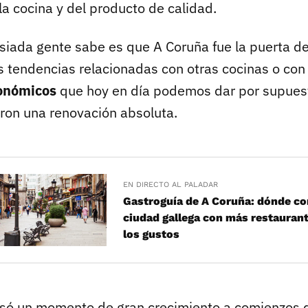
a cocina y del producto de calidad.
iada gente sabe es que A Coruña fue la puerta de
 tendencias relacionadas con otras cocinas o co
ronómicos
que hoy en día podemos dar por supues
on una renovación absoluta.
EN DIRECTO AL PALADAR
Gastroguía de A Coruña: dónde co
ciudad gallega con más restauran
los gustos
só un momento de gran crecimiento a comienzos d