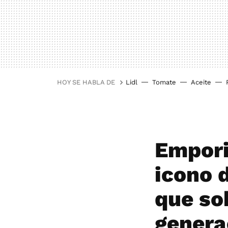
HOY SE HABLA DE
Lidl
Tomate
Aceite
Empori
icono 
que so
genera