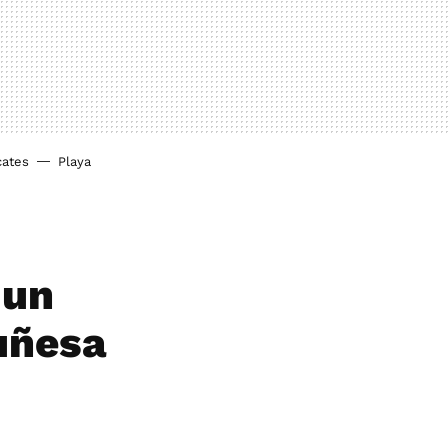
cates
Playa
 un
uñesa