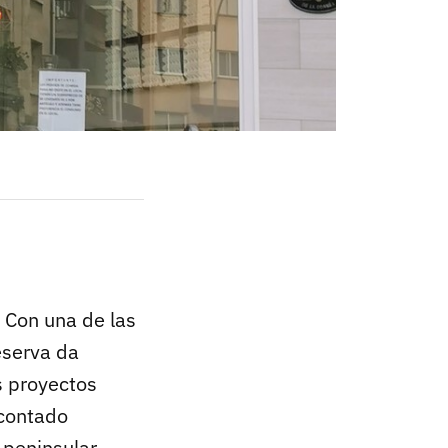
. Con una de las
eserva da
s proyectos
 contado
peninsular.