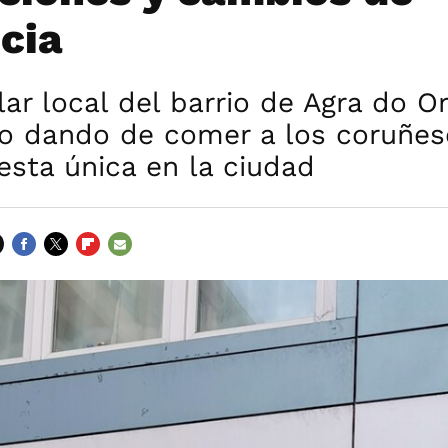
cia
ar local del barrio de Agra do Or
lo dando de comer a los coruñes
sta única en la ciudad
FACEBOOK
TWITTER
FLIPBOARD
E-
MAIL