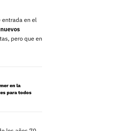
 entrada en el
n
nuevos
tas, pero que en
mer en la
tes para todos
e los años 70