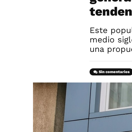
tenden
Este popul
medio sig
una propue
Sin comentarios