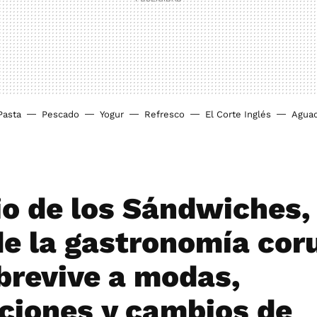
Pasta
Pescado
Yogur
Refresco
El Corte Inglés
Agua
o de los Sándwiches,
de la gastronomía cor
brevive a modas,
ciones y cambios de