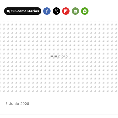
Sin comentarios
FACEBOOK
TWITTER
FLIPBOARD
E-
WHATSAPP
MAIL
15 Junio 2026