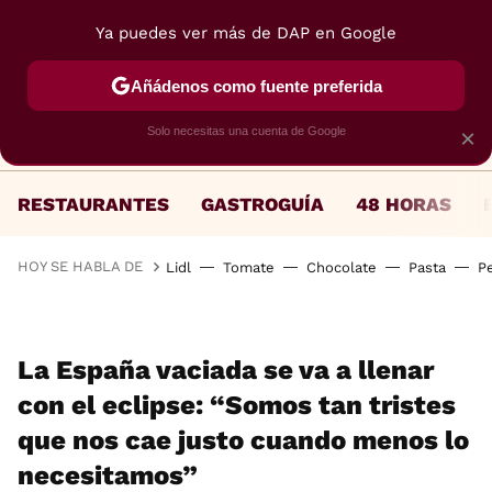
Ya puedes ver más de DAP en Google
MENÚ
NUEVO
Añádenos como fuente preferida
Solo necesitas una cuenta de Google
×
RESTAURANTES
GASTROGUÍA
48 HORAS
HOY SE HABLA DE
Lidl
Tomate
Chocolate
Pasta
P
La España vaciada se va a llenar
con el eclipse: “Somos tan tristes
que nos cae justo cuando menos lo
necesitamos”