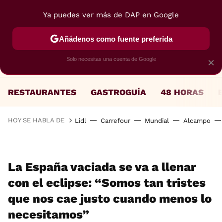
Ya puedes ver más de DAP en Google
MENÚ
NUEVO
Añádenos como fuente preferida
Solo necesitas una cuenta de Google
×
RESTAURANTES
GASTROGUÍA
48 HORAS
HOY SE HABLA DE
Lidl
Carrefour
Mundial
Alcampo
La España vaciada se va a llenar
con el eclipse: “Somos tan tristes
que nos cae justo cuando menos lo
necesitamos”