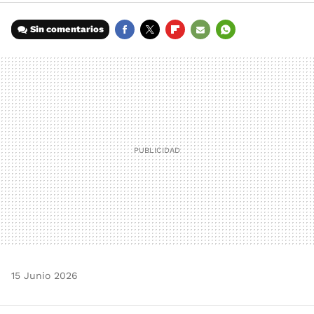
Sin comentarios
FACEBOOK
TWITTER
FLIPBOARD
E-
WHATSAPP
MAIL
15 Junio 2026