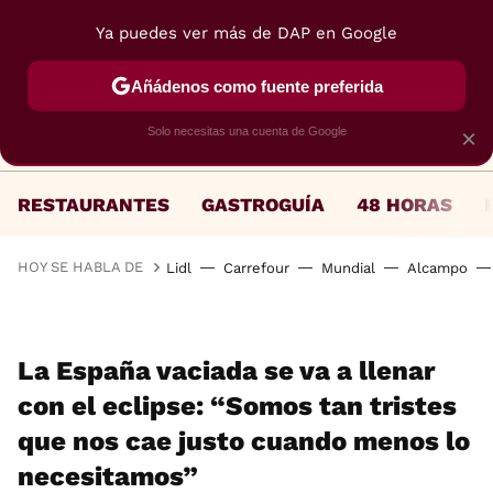
Ya puedes ver más de DAP en Google
MENÚ
NUEVO
Añádenos como fuente preferida
Solo necesitas una cuenta de Google
×
RESTAURANTES
GASTROGUÍA
48 HORAS
HOY SE HABLA DE
Lidl
Carrefour
Mundial
Alcampo
La España vaciada se va a llenar
con el eclipse: “Somos tan tristes
que nos cae justo cuando menos lo
necesitamos”