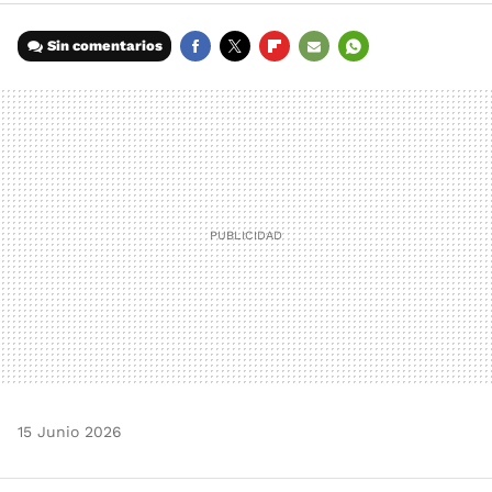
Sin comentarios
FACEBOOK
TWITTER
FLIPBOARD
E-
WHATSAPP
MAIL
15 Junio 2026