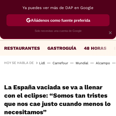
Ya puedes ver más de DAP en Google
MENÚ
NUEVO
Añádenos como fuente preferida
Solo necesitas una cuenta de Google
×
RESTAURANTES
GASTROGUÍA
48 HORAS
HOY SE HABLA DE
Lidl
Carrefour
Mundial
Alcampo
La España vaciada se va a llenar
con el eclipse: “Somos tan tristes
que nos cae justo cuando menos lo
necesitamos”