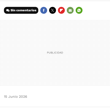
Sin comentarios
FACEBOOK
TWITTER
FLIPBOARD
E-
WHATSAPP
MAIL
15 Junio 2026