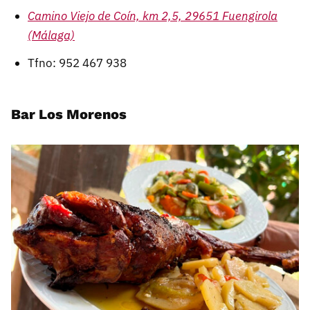
Camino Viejo de Coín, km 2,5, 29651 Fuengirola
(Málaga)
Tfno: 952 467 938
Bar Los Morenos