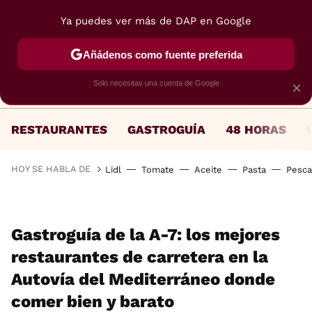
Ya puedes ver más de DAP en Google
MENÚ
NUEVO
Añádenos como fuente preferida
Solo necesitas una cuenta de Google
×
RESTAURANTES
GASTROGUÍA
48 HORAS
HOY SE HABLA DE
Lidl
Tomate
Aceite
Pasta
Pesc
Gastroguía de la A-7: los mejores
restaurantes de carretera en la
Autovía del Mediterráneo donde
comer bien y barato