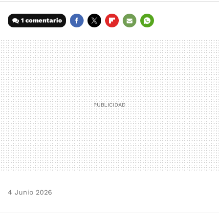
1 comentario
FACEBOOK
TWITTER
FLIPBOARD
E-
WHATSAPP
MAIL
4 Junio 2026