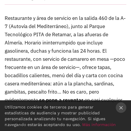
Restaurante y área de servicio en la salida 460 de la A-
7 (Autovía del Mediterráneo), junto al Parque
Tecnológico PITA de Retamar, a las afueras de
Almería. Horario ininterrumpido que incluye
gasolinera, duchas y funciona las 24 horas. El
restaurante, con servicio de camarero en mesa —poco
frecuente en un área de servicio—, ofrece tapas,
bocadillos calientes, menú del día y carta con cocina
casera mediterránea: atún a la plancha, sardinas,
gambitas, pescaíto frito… No es caro, pero
evidentemente
se pone a reventar
en casi cualquier
Utilizamos cookies de terceros para generar
momento del día.
estadísticas de audiencia y mostrar publicidad
×
personalizada analizando tu navegación. Si sigues
El Pita
navegando estarás aceptando su uso.
Más información