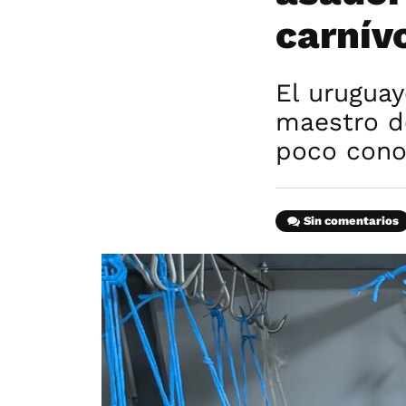
carnív
El uruguay
maestro de
poco cono
Sin comentarios