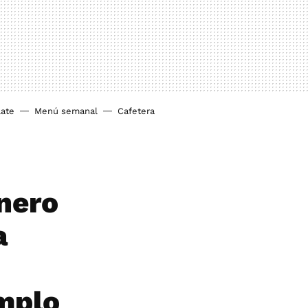
ate
Menú semanal
Cafetera
inero
a
emplo