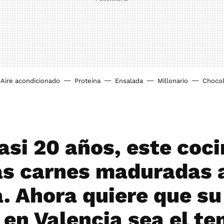
Aire acondicionado
Proteína
Ensalada
Millonario
Chocol
asi 20 años, este coc
las carnes maduradas 
. Ahora quiere que su
 en Valencia sea el t