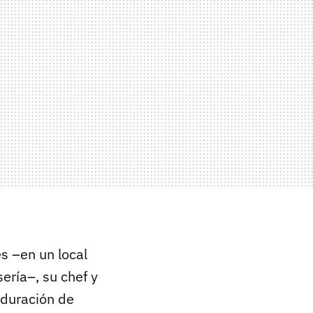
s –en un local
ería–, su chef y
aduración de