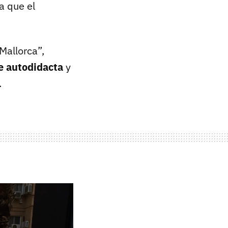
a que el
Mallorca”,
e autodidacta
y
.