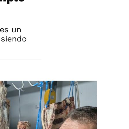
 es un
 siendo