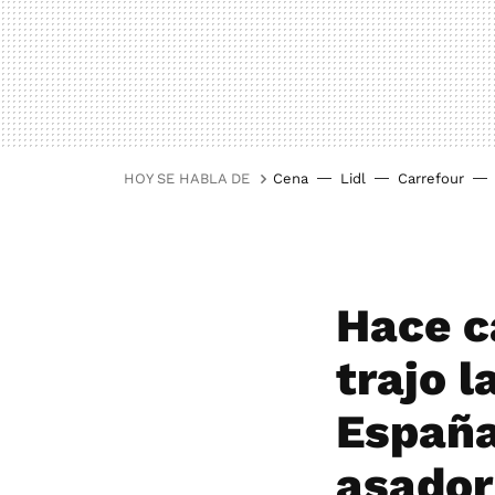
HOY SE HABLA DE
Cena
Lidl
Carrefour
Hace c
trajo 
España
asador