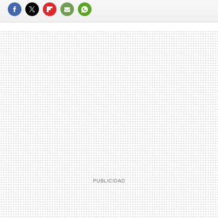
FACEBOOK
TWITTER
FLIPBOARD
E-
WHATSAPP
MAIL