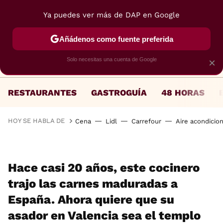
Ya puedes ver más de DAP en Google
MENÚ
NUEVO
Añádenos como fuente preferida
Solo necesitas una cuenta de Google
×
RESTAURANTES
GASTROGUÍA
48 HORAS
HOY SE HABLA DE
Cena
Lidl
Carrefour
Aire acondicio
Hace casi 20 años, este cocinero
trajo las carnes maduradas a
España. Ahora quiere que su
asador en Valencia sea el templo