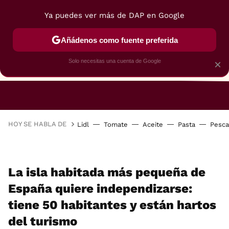
Ya puedes ver más de DAP en Google
Añádenos como fuente preferida
Solo necesitas una cuenta de Google
×
RESTAURANTES
GASTROGUÍA
48 HORAS
HOY SE HABLA DE
Lidl
Tomate
Aceite
Pasta
Pesc
La isla habitada más pequeña de
España quiere independizarse:
tiene 50 habitantes y están hartos
del turismo