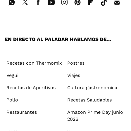
Wh
Twi
Fac
You
Inst
Pint
Flip
Tikt
E-
ats
tter
ebo
tub
agr
ere
boa
ok
mai
App
ok
e
am
st
rd
l
EN DIRECTO AL PALADAR HABLAMOS DE...
Recetas con Thermomix
Postres
Vegui
Viajes
Recetas de Aperitivos
Cultura gastronómica
Pollo
Recetas Saludables
Restaurantes
Amazon Prime Day junio
2026