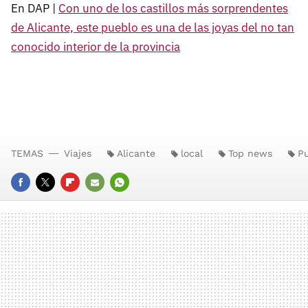
En DAP |
Con uno de los castillos más sorprendentes
de Alicante, este pueblo es una de las joyas del no tan
conocido interior de la provincia
TEMAS
Viajes
Alicante
local
Top news
P
FACEBOOK
TWITTER
FLIPBOARD
E-
WHATSAPP
MAIL