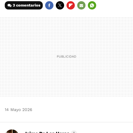
3 comentarios
FACEBOOK
TWITTER
FLIPBOARD
E-
WHATSAPP
MAIL
14 Mayo 2026